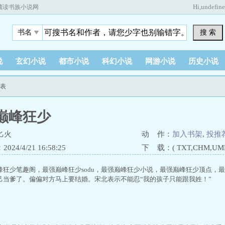
Hi,
undefin
藏读书族小说网
搜 索
书名
说
玄幻小说
都市小说
科幻小说
网游小说
历史小说
列表
巅峰狂少
匕火
动 作：
加入书架
,
投推
24/4/21 16:58:25
下 载：( TXT,CHM,UMD,
峰狂少笔趣阁，最强巅峰狂少sodu，最强巅峰狂少小说，最强巅峰狂少顶点，
己当爹了。偏偏对方马上要结婚。宋北表示不能忍“我的孩子只能跟我姓！”