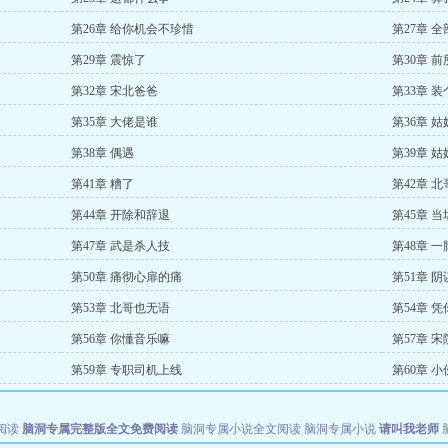
第26章 给你机会不珍惜
第27章 
第29章 震惊了
第30章 
第32章 宋北爸爸
第33章 装
第35章 大佬是谁
第36章 
第38章 偶遇
第39章 
第41章 糟了
第42章 
第44章 开除和辞退
第45章 
第47章 武是杀人技
第48章 
第50章 痛彻心扉的痛
第51章 阴
第53章 北哥也无语
第54章 
第56章 你懂音乐嘛
第57章 
第59章 专职司机上线
第60章 小
阅读
脑洞专属完整版全文免费阅读
脑洞专属小说全文阅读
脑洞专属小说
请叫我老师