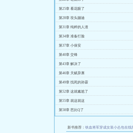
第25章 看花眼了
第28章 坟头蹦迪
第31章 纯粹的人渣
第34章 准备打脸
第37章 小保安
第40章 交锋
第43章 解决了
第46章 天赋异禀
第49章 找死的孙霖
第52章 这就尴尬了
第55章 就这就这
第58章 芭比Q了
新书推荐：
铁血将军穿成女装小怂包在线