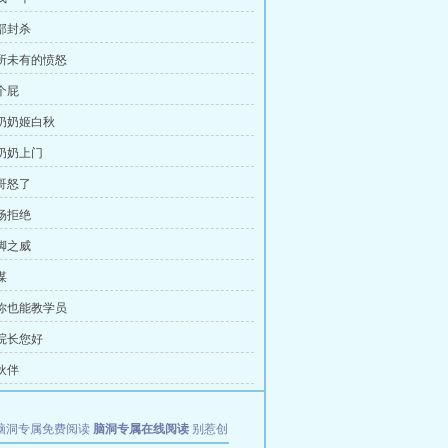
全部封杀
前所未有的愤怒
个屁
姑奶奶姬白秋
姑奶奶上门
北哥怒了
当场拒绝
一脚之威
谋
凭你也能教学员
宋院长您好
伙伴
脑洞专属免费阅读
脑洞专属在线阅读
别惹创