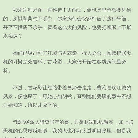
如果这种局面一直维持下去的话，倒也是皇帝想要见到
的，所以顾萧想不明白，赵家为何会突然打破了这种平衡，
甚至不惜痛下杀手，冒着这么大的风险，也要把顾家上下屠
杀殆尽？
她们已经赶到了江城与古花影一行人会合，顾萧把赵天
机的可疑之处告诉了古花影，大家便开始在客栈房间里分
析。
不过，古花影让红绾带着曹沁去走走，曹沁喜欢江城的
风景，便也应了，可她心如明镜，直到她们要谈的事并不想
让她知道，所以才应下的。
“我已经派人追查当年的事，只是赵家眼线遍布，加上赵
天机的心思敏感细腻，我的人也不好太过明目张胆，但是我