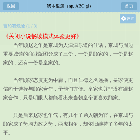
返回
我本逍遥（np, ABO,gl）
首页
设置
曹沁有危险 (1 / 3)
关灯
《关闭小说畅读模式体验更好》
大
当年顾赵之争是京城为人津津乐道的佳话，京城与周边
中
重要城镇的商业版图分成了三份，一份是顾家的，一份是赵
小
家的，还有一份是皇家的。
当年顾家态度更为中庸，而且仁德之名远播，皇家便更
偏向于选择与顾家合作，予他们方便。皇家也并非没有跟赵
家合作，只是明眼人都能看出来当朝皇帝更喜欢顾家。
只是后来赵家也争气，有几个子弟入朝为官，在京城与
顾家成了势均力敌之势，两虎相争，却依旧维持了多年的太
平。