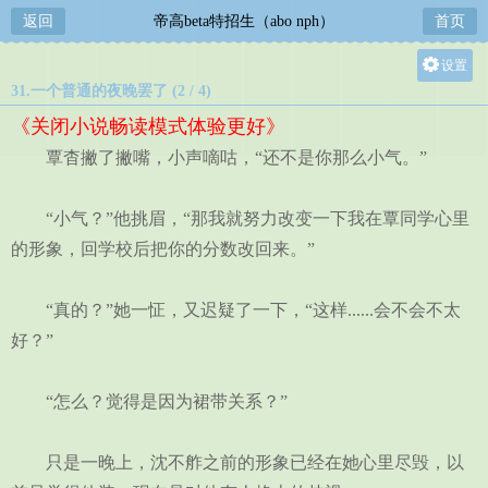
返回
帝高beta特招生（abo nph）
首页
设置
31.一个普通的夜晚罢了 (2 / 4)
关灯
《关闭小说畅读模式体验更好》
大
覃杳撇了撇嘴，小声嘀咕，“还不是你那么小气。”
中
小
“小气？”他挑眉，“那我就努力改变一下我在覃同学心里
的形象，回学校后把你的分数改回来。”
“真的？”她一怔，又迟疑了一下，“这样......会不会不太
好？”
“怎么？觉得是因为裙带关系？”
只是一晚上，沈不舴之前的形象已经在她心里尽毁，以