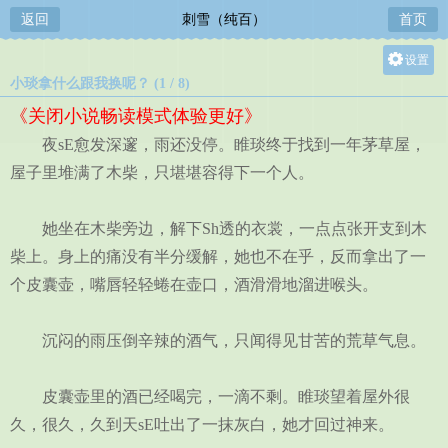
返回
刺雪（纯百）
首页
设置
小琰拿什么跟我换呢？ (1 / 8)
关灯
《关闭小说畅读模式体验更好》
大
夜sE愈发深邃，雨还没停。睢琰终于找到一年茅草屋，
中
屋子里堆满了木柴，只堪堪容得下一个人。
小
她坐在木柴旁边，解下Sh透的衣裳，一点点张开支到木
柴上。身上的痛没有半分缓解，她也不在乎，反而拿出了一
个皮囊壶，嘴唇轻轻蜷在壶口，酒滑滑地溜进喉头。
沉闷的雨压倒辛辣的酒气，只闻得见甘苦的荒草气息。
皮囊壶里的酒已经喝完，一滴不剩。睢琰望着屋外很
久，很久，久到天sE吐出了一抹灰白，她才回过神来。