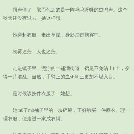
雨声停了，取而代之的是一阵呜呜呀呀的虫鸣声。这个
秋天还没有过去，她这样想。
她穿起衣服，走出草屋，身影踏进朝雾中。
朝雾迷茫，人也迷茫。
走进镇子里，泥泞的土铺满街道，裙尾不免沾上h土，变
得一片混乱。当然，手臂上的血sEbh土更加不堪入目。
是时候该换件衣服了，她想。
她m0了m0袖子里的一块碎银，正好够买一件麻衣。理一
理衣服，便走进一家成衣铺。