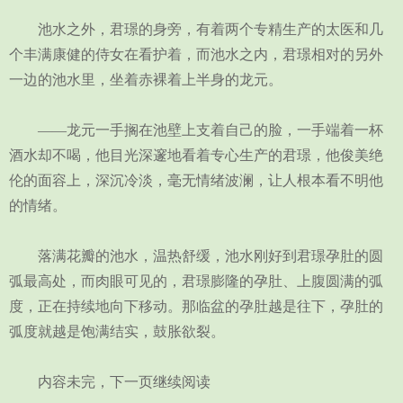
池水之外，君璟的身旁，有着两个专精生产的太医和几
个丰满康健的侍女在看护着，而池水之内，君璟相对的另外
一边的池水里，坐着赤裸着上半身的龙元。
——龙元一手搁在池壁上支着自己的脸，一手端着一杯
酒水却不喝，他目光深邃地看着专心生产的君璟，他俊美绝
伦的面容上，深沉冷淡，毫无情绪波澜，让人根本看不明他
的情绪。
落满花瓣的池水，温热舒缓，池水刚好到君璟孕肚的圆
弧最高处，而肉眼可见的，君璟膨隆的孕肚、上腹圆满的弧
度，正在持续地向下移动。那临盆的孕肚越是往下，孕肚的
弧度就越是饱满结实，鼓胀欲裂。
内容未完，下一页继续阅读