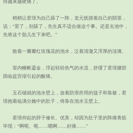
得越来越硬痛了。
稍稍让君璟为自己舔了一阵，龙元抚摸着自己的阴茎，
说：“罢了，别舔了，先生真不适合做这个事。还是去池中，
先将这个胎儿生下来吧。”
散着一瓣瓣红玫瑰花的池水，泛着清澈又浑厚的涟漪。
室内幔帐鎏金，浮起轻轻热气的水流，舒缓了君璟腰部
因临盆宫缩引起的酸痛。
玉石铺就的池水壁上，放着防滑所用的毯子和靠被，君
璟抱着临满分娩中的肚子，倚靠在池水玉壁上。
君璟仰起的脖子修长、优美，却因为肚子里的阵痛青筋
毕现：“啊呃、呃……嗯啊……好痛……”