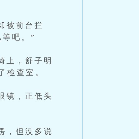
却被前台拦
等吧。”
椅上，舒子明
了检查室。
眼镜，正低头
愣，但没多说