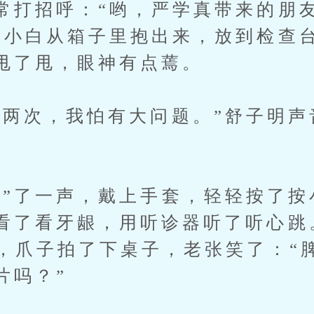
常打招呼：“哟，严学真带来的朋
把小白从箱子里抱出来，放到检查
甩了甩，眼神有点蔫。
次，我怕有大问题。”舒子明声
。
了一声，戴上手套，轻轻按了按
看了看牙龈，用听诊器听了听心跳
声，爪子拍了下桌子，老张笑了：“
片吗？”