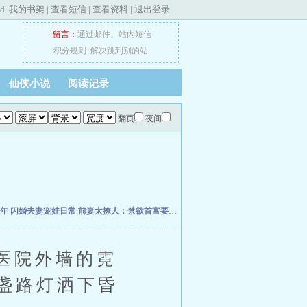
ed
我的书架
|
查看短信
|
查看资料
|
退出登录
留言：
通过邮件
、
站内短信
积分规则
解决跳到别的站
仙侠小说
阅读记录
翻页
夜间
十年
闪婚夫妻宠娃日常
前妻太撩人：禁欲首富要疯了
这个反派对主角是真爱啊
大明之
医院外墙的霓
盏路灯洒下昏