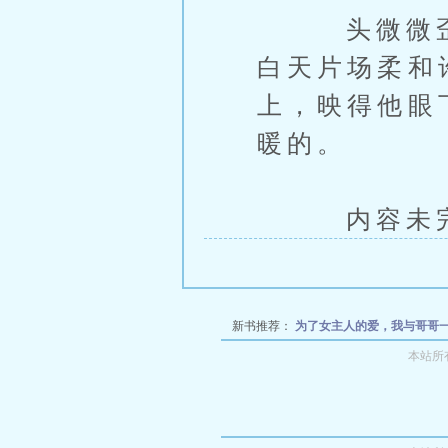
头微微歪着
白天片场柔和
上，映得他眼
暖的。
内容未完，
新书推荐：
为了女主人的爱，我与哥哥
A）
白骑士综合症【主受、NP】
疯
本站所