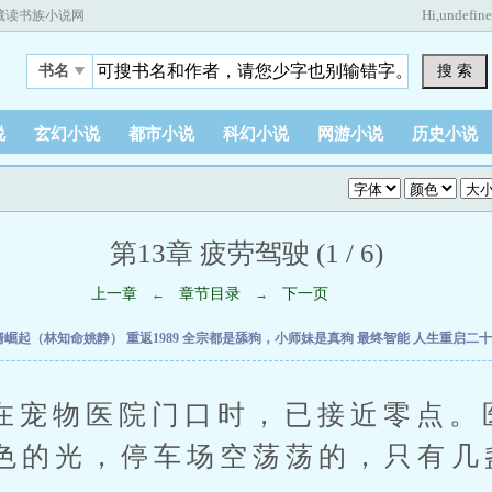
Hi,
undefin
藏读书族小说网
搜 索
书名
说
玄幻小说
都市小说
科幻小说
网游小说
历史小说
第13章 疲劳驾驶 (1 / 6)
上一章
章节目录
下一页
←
→
婿崛起（林知命姚静）
重返1989
全宗都是舔狗，小师妹是真狗
最终智能
人生重启二
物医院门口时，已接近零点。
色的光，停车场空荡荡的，只有几