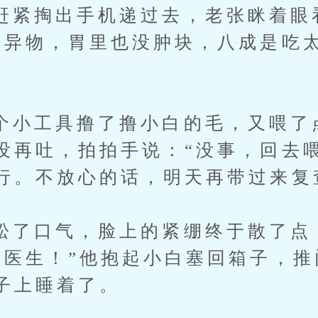
掏出手机递过去，老张眯着眼
没异物，胃里也没肿块，八成是吃
工具撸了撸小白的毛，又喂了
没再吐，拍拍手说：“没事，回去
行。不放心的话，明天再带过来复
口气，脸上的紧绷终于散了点
张医生！”他抱起小白塞回箱子，
子上睡着了。