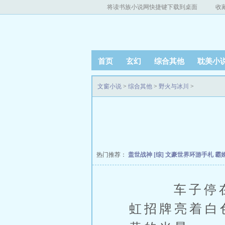
将读书族小说网快捷键下载到桌面
收
首页
玄幻
综合其他
耽美小
文窗小说
>
综合其他
>
野火与冰川
>
热门推荐：
盖世战神
[综] 文豪世界环游手札
霸
车子停在宠
虹招牌亮着白