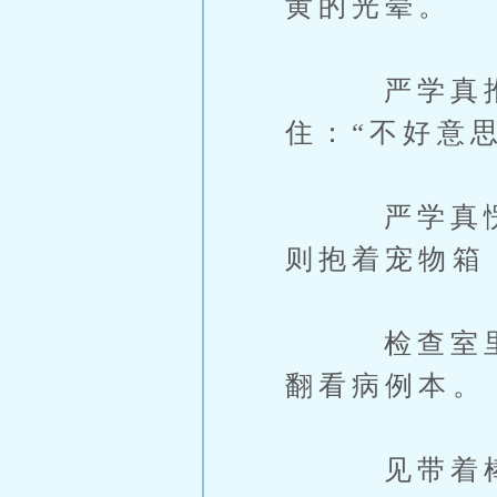
黄的光晕。
严学真推开
住：“不好意
严学真愣了
则抱着宠物箱
检查室里，
翻看病例本。
见带着棒球