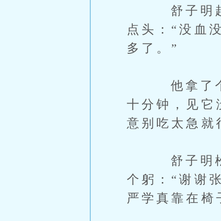
舒子明赶紧
点头：“没血
多了。”
他拿了个小
十分钟，见它
意别吃太急就
舒子明松了
个躬：“谢谢
严学真靠在椅