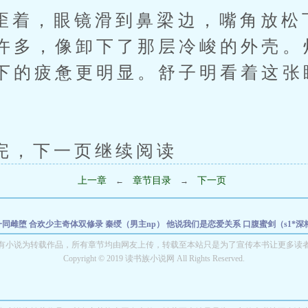
，眼镜滑到鼻梁边，嘴角放松
许多，像卸下了那层冷峻的外壳。
下的疲惫更明显。舒子明看着这张
下一页继续阅读
上一章
章节目录
下一页
←
→
一同雌堕
合欢少主奇体双修录
秦绶（男主np）
他说我们是恋爱关系
口腹蜜剑（s1*深
批弟弟杀回宗门来索欢（骨科/修仙/偏执）
惩罚战犯的方式（简）
强制阴湿文合集
脑
有小说为转载作品，所有章节均由网友上传，转载至本站只是为了宣传本书让更多读
Copyright © 2019 读书族小说网 All Rights Reserved.