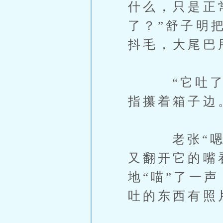
什么，只是正
了？”舒子明
抖毛，大尾巴
“它吐了两
指攥着箱子边
老张“嗯”
又翻开它的嘴
地“喵”了一
吐的东西有照