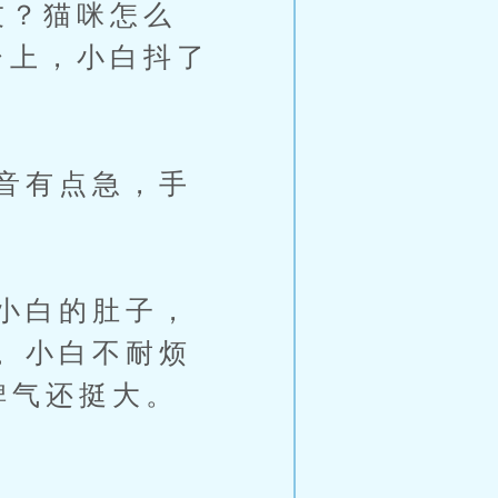
友？猫咪怎么
台上，小白抖了
音有点急，手
小白的肚子，
。小白不耐烦
脾气还挺大。