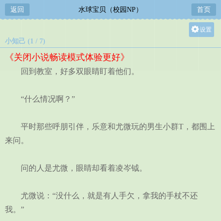
返回
水球宝贝（校园NP）
首页
设置
小知己 (1 / 7)
关灯
《关闭小说畅读模式体验更好》
大
回到教室，好多双眼睛盯着他们。
中
小
“什么情况啊？”
平时那些呼朋引伴，乐意和尤微玩的男生小群T，都围上
来问。
问的人是尤微，眼睛却看着凌岑钺。
尤微说：“没什么，就是有人手欠，拿我的手杖不还
我。”