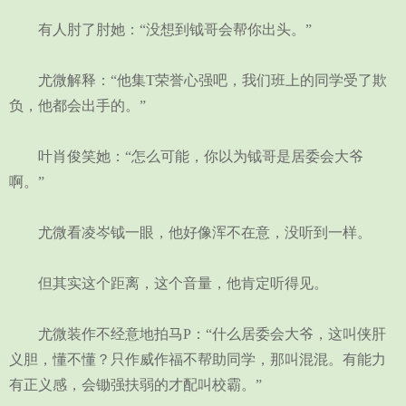
有人肘了肘她：“没想到钺哥会帮你出头。”
尤微解释：“他集T荣誉心强吧，我们班上的同学受了欺
负，他都会出手的。”
叶肖俊笑她：“怎么可能，你以为钺哥是居委会大爷
啊。”
尤微看凌岑钺一眼，他好像浑不在意，没听到一样。
但其实这个距离，这个音量，他肯定听得见。
尤微装作不经意地拍马P：“什么居委会大爷，这叫侠肝
义胆，懂不懂？只作威作福不帮助同学，那叫混混。有能力
有正义感，会锄强扶弱的才配叫校霸。”