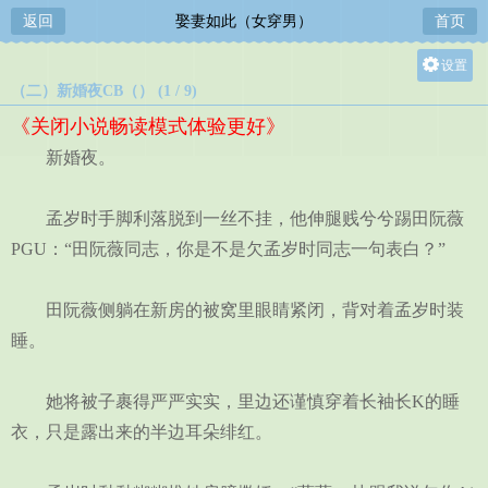
返回
娶妻如此（女穿男）
首页
设置
（二）新婚夜CB（） (1 / 9)
关灯
《关闭小说畅读模式体验更好》
大
新婚夜。
中
小
孟岁时手脚利落脱到一丝不挂，他伸腿贱兮兮踢田阮薇
PGU：“田阮薇同志，你是不是欠孟岁时同志一句表白？”
田阮薇侧躺在新房的被窝里眼睛紧闭，背对着孟岁时装
睡。
她将被子裹得严严实实，里边还谨慎穿着长袖长K的睡
衣，只是露出来的半边耳朵绯红。