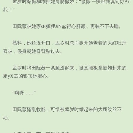
孟岁时黏黏糊糊推她肩膀撒娇：“薇薇~~快跟我说句你Ai
我！”
田阮薇被她家sE狐狸JiNgg得心肝颤，再装不下去睡。
熟料，她还没开口，孟岁时忽而掀开她盖着的大红牡丹
喜被，侵身朝她脊背贴过去。
孟岁时将田阮薇一条腿掰起来，挺直腰板拿挺翘起来的
粗yX器凶狠顶她腿心。
“啊呀……”
田阮薇慌乱收腿，可惜被孟岁时举起来的大腿纹丝不
动。