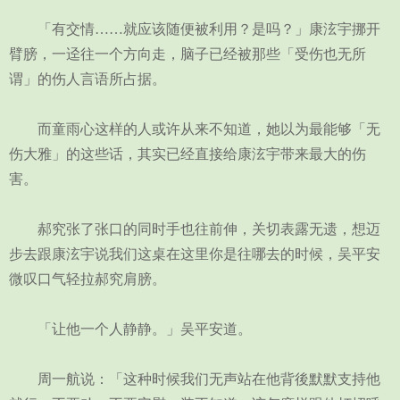
「有交情……就应该随便被利用？是吗？」康泫宇挪开
臂膀，一迳往一个方向走，脑子已经被那些「受伤也无所
谓」的伤人言语所占据。
而童雨心这样的人或许从来不知道，她以为最能够「无
伤大雅」的这些话，其实已经直接给康泫宇带来最大的伤
害。
郝究张了张口的同时手也往前伸，关切表露无遗，想迈
步去跟康泫宇说我们这桌在这里你是往哪去的时候，吴平安
微叹口气轻拉郝究肩膀。
「让他一个人静静。」吴平安道。
周一航说：「这种时候我们无声站在他背後默默支持他