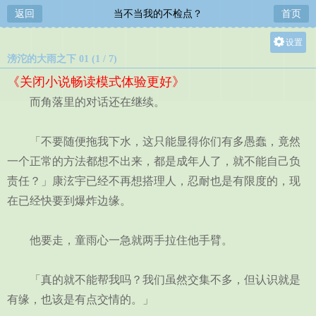
返回
当不当我的不检点？
首页
设置
滂沱的大雨之下 01 (1 / 7)
关灯
《关闭小说畅读模式体验更好》
大
而角落里的对话还在继续。
中
小
「不要随便拖我下水，这只能显得你们有多愚蠢，竟然
一个正常的方法都想不出来，都是成年人了，就不能自己负
责任？」康泫宇已经不再想搭理人，忍耐也是有限度的，现
在已经快要到爆炸边缘。
他要走，童雨心一急就两手拉住他手臂。
「真的就不能帮我吗？我们虽然交集不多，但认识就是
有缘，也该是有点交情的。」