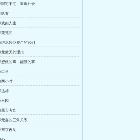
章阿宅不宅，重返社会
老队友
章戏如人生
章死死团
章继承数位资产的它们
章龙傲天的理想
章想做的事，能做的事
章口角
章两小时
章达标
章只园
章黑市考官
章无妄的三角关系
章东京再见
决心