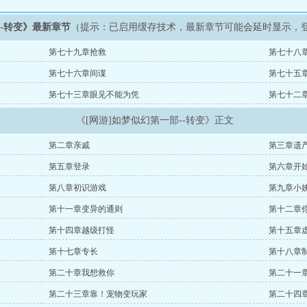
--转变》最新章节
（提示：已启用缓存技术，最新章节可能会延时显示，
第七十九章抢救
第七十八
第七十六章间谍
第七十五
第七十三章眼见不能为凭
第七十二
《[网游]如梦似幻第一部--转变》正文
第二章亲戚
第三章遗
第五章登录
第六章开
第八章初识游戏
第九章小
第十一章变异的通则
第十二章
第十四章越级打怪
第十五章
第十七章专长
第十八章
第二十章我想救你
第二十一
第二十三章靠！宠物变玩家
第二十四