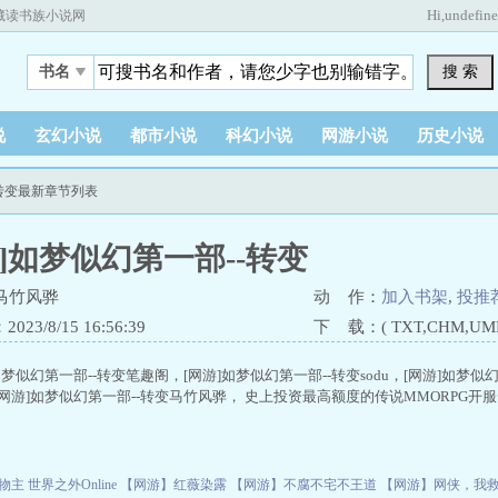
Hi,
undefin
藏读书族小说网
搜 索
书名
说
玄幻小说
都市小说
科幻小说
网游小说
历史小说
-转变最新章节列表
游]如梦似幻第一部--转变
马竹风骅
动 作：
加入书架
,
投推
23/8/15 16:56:39
下 载：( TXT,CHM,UMD,
如梦似幻第一部--转变笔趣阁，[网游]如梦似幻第一部--转变sodu，[网游]如梦似
网游]如梦似幻第一部--转变马竹风骅， 史上投资最高额度的传说MMORPG
物主
世界之外Online
【网游】红薇染露
【网游】不腐不宅不王道
【网游】网侠，我