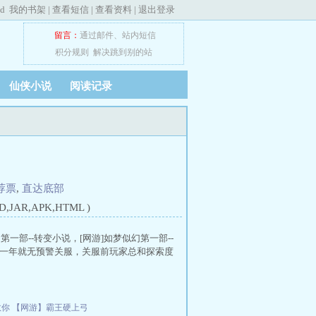
ed
我的书架
|
查看短信
|
查看资料
|
退出登录
留言：
通过邮件
、
站内短信
积分规则
解决跳到别的站
仙侠小说
阅读记录
荐票
,
直达底部
JAR,APK,HTML )
幻第一部--转变小说，[网游]如梦似幻第一部--
开服一年就无预警关服，关服前玩家总和探索度
救你
【网游】霸王硬上弓