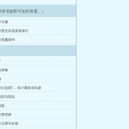
登录书架即可实时查看。）
章引爆
章责任应该是我来扛
章恶魔契约
产
始攻略
姨
你们这群C，别小看职业玩家
虚拟与现实
制器
章梦想家
章王牌不好使