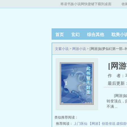
将读书族小说网快捷键下载到桌面
收
首页
玄幻
综合其他
耽美小
文窗小说
>
网游小说
> [网游]如梦似幻第一部-
[网
作 者：
最后更新：20
[网游]
转变顶点，[
不满 ...
类似推荐阅读：
推荐阅读：
上门医仙
【网游】创造传说
虚拟造