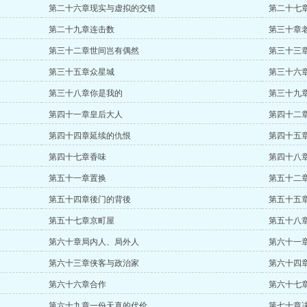
第二十六章现实与虚拟的交错
第二十七
第二十九章连击数
第三十章
第三十二章世间岂有偶然
第三十三
第三十五章众星城
第三十六
第三十八章你是我的
第三十九
第四十一章皇后大人
第四十二
第四十四章延续的仇恨
第四十五
第四十七章香味
第四十八
第五十一章置换
第五十二
第五十四章後门的背後
第五十五
第五十七章京町屋
第五十八
第六十章局内人、局外人
第六十一
第六十三章侠客与政治家
第六十四
第六十六章合作
第六十七
第六十九章一份天真的代价
第七十章