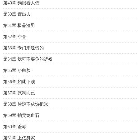
第49章 狗眼看人低
第50章 轰出去
第51章 极品渣男
第52章 夺舍
第53章 专门来送钱的
第54章 我可不要你的裤衩
第55章 小白脸
第56章 如此下贱
第57章 疯狗而已
第58章 偷鸡不成蚀把米
第59章 拍卖龙血石
第60章 羞辱
第61章 上亿身家