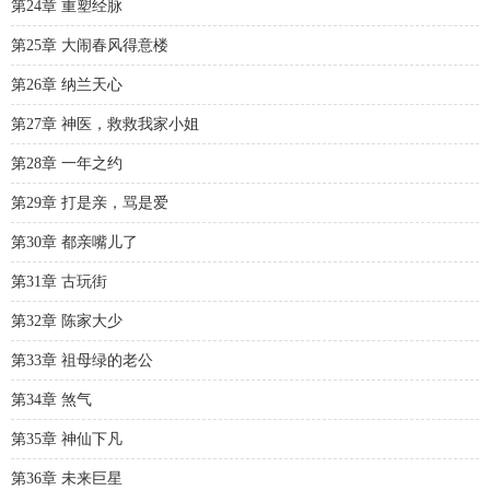
第24章 重塑经脉
第25章 大闹春风得意楼
第26章 纳兰天心
第27章 神医，救救我家小姐
第28章 一年之约
第29章 打是亲，骂是爱
第30章 都亲嘴儿了
第31章 古玩街
第32章 陈家大少
第33章 祖母绿的老公
第34章 煞气
第35章 神仙下凡
第36章 未来巨星