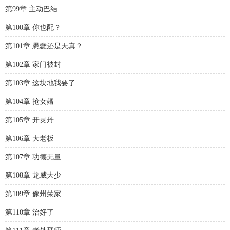
第99章 主动巴结
第100章 你也配？
第101章 愚蠢还是天真？
第102章 家门被封
第103章 这块地我要了
第104章 抢女婿
第105章 开灵丹
第106章 大老板
第107章 功德无量
第108章 龙威大少
第109章 豫州荣家
第110章 治好了