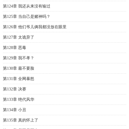
第124章 我还从来没有输过
第125章 当自己是赌神吗？
第126章 他们爷儿俩我都没放在眼里
第127章 太诡异了
第128章 恶毒
第129章 我不孝？
第130章 最不要脸
第131章 全网暴怒
第132章 决赛
第133章 绝代风华
第134章 小丑
第135章 真的怀上了