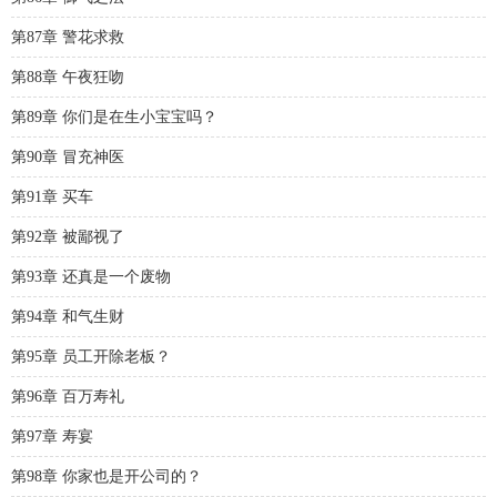
第87章 警花求救
第88章 午夜狂吻
第89章 你们是在生小宝宝吗？
第90章 冒充神医
第91章 买车
第92章 被鄙视了
第93章 还真是一个废物
第94章 和气生财
第95章 员工开除老板？
第96章 百万寿礼
第97章 寿宴
第98章 你家也是开公司的？