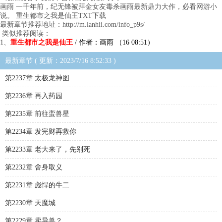
画雨 一千年前，纪无锋被拜金女友毒杀画雨最新鼎力大作，必看网游小
说。 重生都市之我是仙王TXT下载
最新章节推荐地址：http://m.lanhii.com/info_p9s/
类似推荐阅读：
1、
重生都市之我是仙王
/ 作者：画雨 （16 08:51）
最新章节 ( 更新：2023/7/16 8:52:33 )
第2237章 太极龙神图
第2236章 再入药园
第2235章 前往蛮兽星
第2234章 发完财再救你
第2233章 老大来了，先别死
第2232章 舍身取义
第2231章 彪悍的牛二
第2230章 天魔城
第2229章 卖异兽？