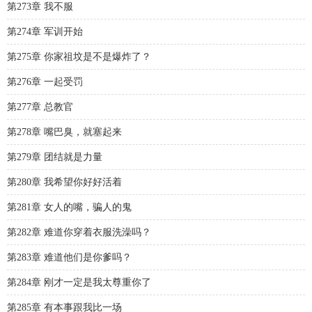
第273章 我不服
第274章 军训开始
第275章 你家祖坟是不是爆炸了？
第276章 一起受罚
第277章 总教官
第278章 嘴巴臭，就塞起来
第279章 团结就是力量
第280章 我希望你好好活着
第281章 女人的嘴，骗人的鬼
第282章 难道你穿着衣服洗澡吗？
第283章 难道他们是你爹吗？
第284章 刚才一定是我太尊重你了
第285章 有本事跟我比一场