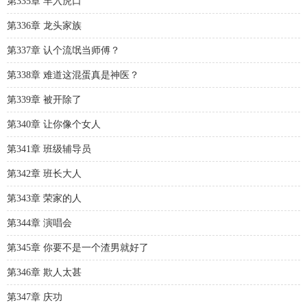
第335章 羊入虎口
第336章 龙头家族
第337章 认个流氓当师傅？
第338章 难道这混蛋真是神医？
第339章 被开除了
第340章 让你像个女人
第341章 班级辅导员
第342章 班长大人
第343章 荣家的人
第344章 演唱会
第345章 你要不是一个渣男就好了
第346章 欺人太甚
第347章 庆功