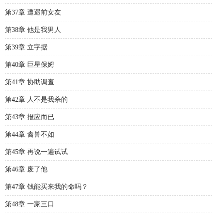
第37章 遭遇前女友
第38章 他是我男人
第39章 立字据
第40章 巨星保姆
第41章 协助调查
第42章 人不是我杀的
第43章 报应而已
第44章 禽兽不如
第45章 再说一遍试试
第46章 废了他
第47章 钱能买来我的命吗？
第48章 一家三口