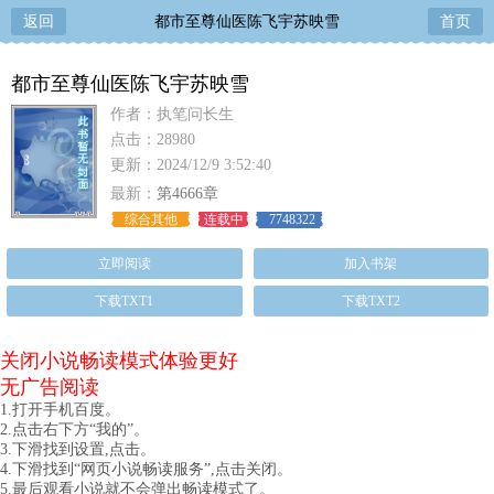
返回
都市至尊仙医陈飞宇苏映雪
首页
都市至尊仙医陈飞宇苏映雪
作者：执笔问长生
点击：28980
更新：2024/12/9 3:52:40
最新：
第4666章
综合其他
连载中
7748322
立即阅读
加入书架
下载TXT1
下载TXT2
关闭小说畅读模式体验更好
无广告阅读
1.打开手机百度。
2.点击右下方“我的”。
3.下滑找到设置,点击。
4.下滑找到“网页小说畅读服务”,点击关闭。
5.最后观看小说就不会弹出畅读模式了。