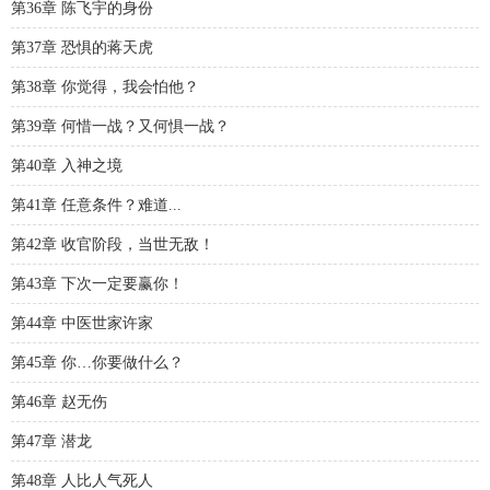
第36章 陈飞宇的身份
第37章 恐惧的蒋天虎
第38章 你觉得，我会怕他？
第39章 何惜一战？又何惧一战？
第40章 入神之境
第41章 任意条件？难道...
第42章 收官阶段，当世无敌！
第43章 下次一定要赢你！
第44章 中医世家许家
第45章 你…你要做什么？
第46章 赵无伤
第47章 潜龙
第48章 人比人气死人