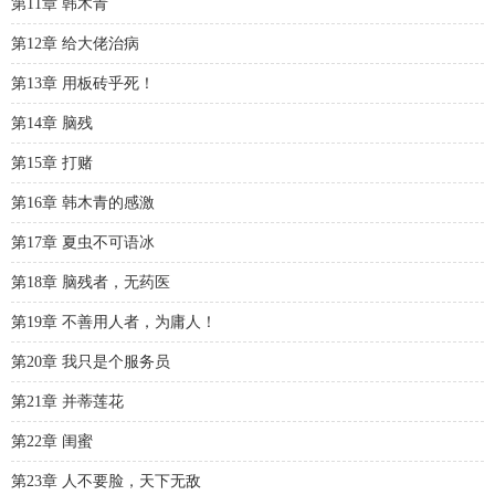
第11章 韩木青
第12章 给大佬治病
第13章 用板砖乎死！
第14章 脑残
第15章 打赌
第16章 韩木青的感激
第17章 夏虫不可语冰
第18章 脑残者，无药医
第19章 不善用人者，为庸人！
第20章 我只是个服务员
第21章 并蒂莲花
第22章 闺蜜
第23章 人不要脸，天下无敌