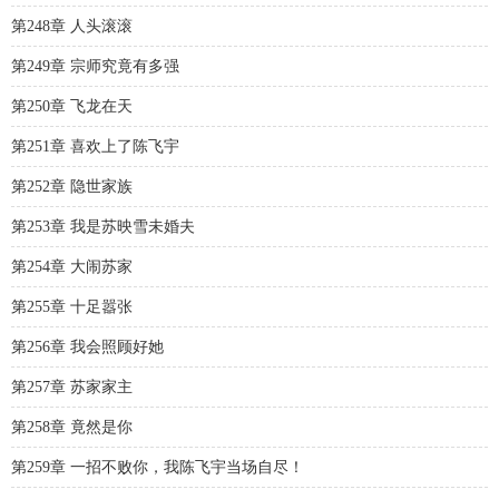
第248章 人头滚滚
第249章 宗师究竟有多强
第250章 飞龙在天
第251章 喜欢上了陈飞宇
第252章 隐世家族
第253章 我是苏映雪未婚夫
第254章 大闹苏家
第255章 十足嚣张
第256章 我会照顾好她
第257章 苏家家主
第258章 竟然是你
第259章 一招不败你，我陈飞宇当场自尽！