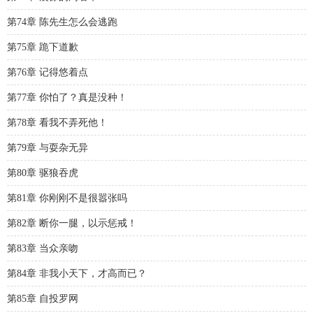
第74章 陈先生怎么会逃跑
第75章 跪下道歉
第76章 记得悠着点
第77章 你怕了？真是没种！
第78章 看我不弄死他！
第79章 与耍杂无异
第80章 驱狼吞虎
第81章 你刚刚不是很嚣张吗
第82章 断你一腿，以示惩戒！
第83章 当众亲吻
第84章 非我小天下，才高而已？
第85章 自投罗网