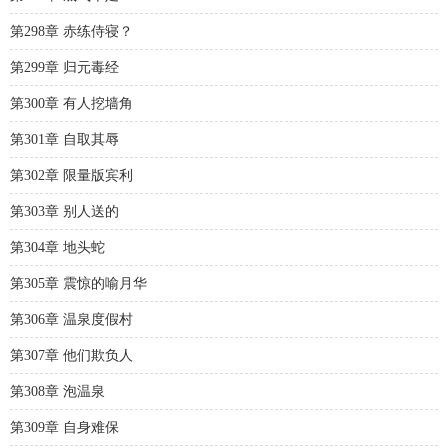
第298章 赤练侍寝？
第299章 归元毒经
第300章 有人挖墙角
第301章 自取其辱
第302章 限量版宾利
第303章 别人送的
第304章 地头蛇
第305章 震惊的喻月华
第306章 温泉度假村
第307章 他们欺负人
第308章 泡温泉
第309章 自身难保