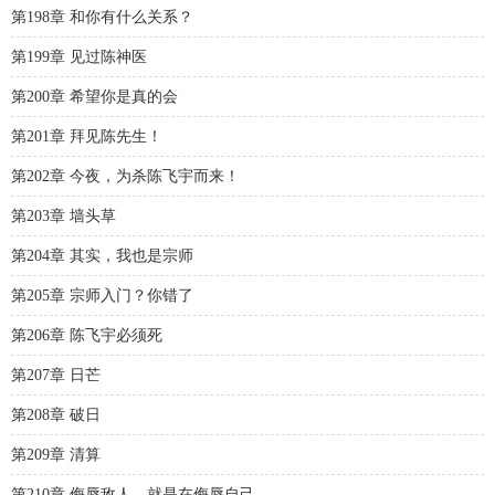
第198章 和你有什么关系？
第199章 见过陈神医
第200章 希望你是真的会
第201章 拜见陈先生！
第202章 今夜，为杀陈飞宇而来！
第203章 墙头草
第204章 其实，我也是宗师
第205章 宗师入门？你错了
第206章 陈飞宇必须死
第207章 日芒
第208章 破日
第209章 清算
第210章 侮辱敌人，就是在侮辱自己