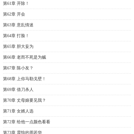
第61章 开除！
第62章 开会
第63章 意乱情迷
第64章 打脸！
第65章 胆大妄为
第66章 老而不死是为贼
第67章 陈小友？
第68章 上你马勒戈壁！
第69章 借刀杀人
第70章 丈母娘要见我？
第71章 女婿人选
第72章 给他一点颜色看看
第73章 震惊的周若华