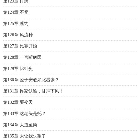
第123章 讨药
第124章 不卖
第125章 赌约
第126章 风流种
第127章 比赛开始
第128章 一言断病因
第129章 比针灸
第130章 竖子安敢如此嚣张？
第131章 许家认输，甘拜下风！
第132章 要变天
第133章 这老头是托？
第134章 大道至简
第135章 太让我失望了