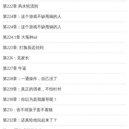
第222章 风水轮流转
第224章：这个游戏不缺甩锅的人
第224章：这个游戏不缺甩锅的人
第224.1章 大冤种ad
第225章: 打脸虽迟但到
第226：见家长
第227章 牛逼
第228章：一通操作，自己没了
第229章：真正的强者，不怕针对
第230章：你以为是我腿哥呢！
第231 : 舍不得孩子套不着狼
第232章：还真给他玩起来了？