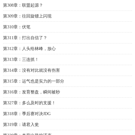
第308章：联盟起源？
第309章：往回旋镖上闪现
第310章：伏笔
第311章：打出自信了？
第312章：人头给林峰，放心
第313章：三连抓！
第314章：没有对比就没有伤害
第315章：运气也是实力的一部分
第316章：发育整盘，瞬间被秒
第327章：多么及时的支援！
第318章：季后赛对决JDG
第319章：请君入瓮