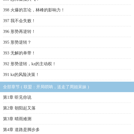
398 火爆的言论，林峰的影响力！
397 我不会失败！
396 形势再逆转！
395 形势逆转？
393 无解的单带！
392 形势逆转，kz的主动权！
391 kz的风险决策！
全部章节 ( 联盟：开局唢呐，送走了周姐呆妹 )
第1章 听见你说
第2章 朝阳起又落
第3章 晴雨难测
第4章 道路是脚步多