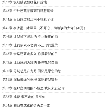
第42章 极细腻犹如绣花针落地
第43章 帘外芭蕉惹骤雨门环惹铜绿
第44章 而我路过那江南小镇惹了你
第45章 在泼墨山水画里（不开心，为追读的大佬们加更）
第46章 让我掉下眼泪的 不止昨夜的酒
第47章 让我依依不舍的 不止你的温柔
第48章 余路还要走多久 你攥着我的手
第49章 让我感到为难的 是挣扎的自由
第50章 分别总是在九月 回忆是思念的愁
第51章 深秋嫩绿的垂柳 亲吻着我额头
第52章 在那座阴雨的小城里 我从未忘记你
第53章 成都 带不走的 只有你
第54章 和我在成都的街头走一走