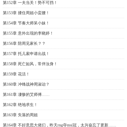
第152章 一夫当关！势不可挡！
第153章 搂住周姐小蛮腰！
第154章 节奏大师呆小妹！
第155章 意外出现的李晓婷！
第156章 陪周见家长？？
第157章 托儿索申请出战！
第158章 死亡如风，常伴汝身！
第159章 花活！
第160章 冲锋战神周淑诒？
第161章 凄惨的艾师傅……
第162章 绝地求生！
第163章 失落的周姐
第164章 不好意思大佬们，昨天rng夺msi冠，太兴奋忘了更新……