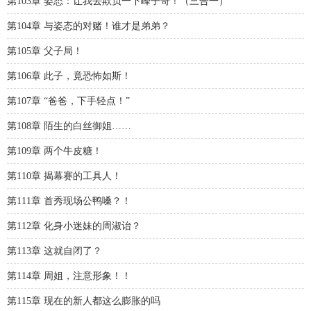
第103章 姿态：让我去欺负一下峰子哥！（三合一）
第104章 与姿态的对赌！谁才是弟弟？
第105章 父子局！
第106章 此子，竟恐怖如斯！
第107章 “爸爸，下手轻点！”
第108章 陌生的白丝御姐……
第109章 两个牛皮糖！
第110章 揭幕赛的工具人！
第111章 首秀现场公鸭嗓？！
第112章 化身小迷妹的周淑诒？
第113章 这就自闭了？
第114章 周姐，注意形象！！
第115章 现在的新人都这么膨胀的吗