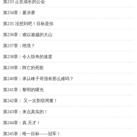
第233 正在成长的公会
第234章：夏决赛
第235 没想到吧！目标是你
第236章：难以逾越的大山
第237章：绝境？
第238章：令人惊奇的速度
第239章：阵亡的死歌
第240章：承认峰子哥强有那么难吗？
第241章：黎明的曙光
第242章： 又一次剽窃周董！
第243章：来点真实的！
第244章：真.天才！
第245章：唯一目标——冠军！