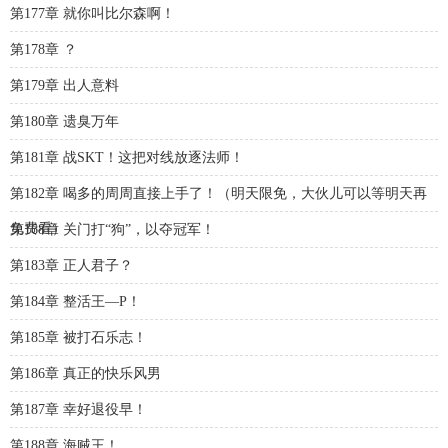
第177章 就你叫比尔森啊！
第178章 ？
第179章 出人意料
第180章 遗臭万年
第181章 战SKT！这把对线放逐法师！
第182章 喝多的周周直接上手了！（明天限免，大伙儿可以等明天再
免费看）
第168章 关门打“狗”，以夺冠军！
第183章 正人君子？
第184章 整活王—P！
第185章 被打石乐志！
第186章 真正的快乐风男
第187章 幸好退役早！
第188章 海贼王！