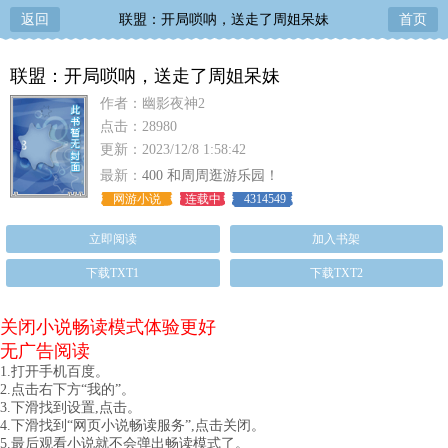
返回
联盟：开局唢呐，送走了周姐呆妹
首页
联盟：开局唢呐，送走了周姐呆妹
作者：幽影夜神2
点击：28980
更新：2023/12/8 1:58:42
最新：
400 和周周逛游乐园！
网游小说
连载中
4314549
立即阅读
加入书架
下载TXT1
下载TXT2
关闭小说畅读模式体验更好
无广告阅读
1.打开手机百度。
2.点击右下方“我的”。
3.下滑找到设置,点击。
4.下滑找到“网页小说畅读服务”,点击关闭。
5.最后观看小说就不会弹出畅读模式了。