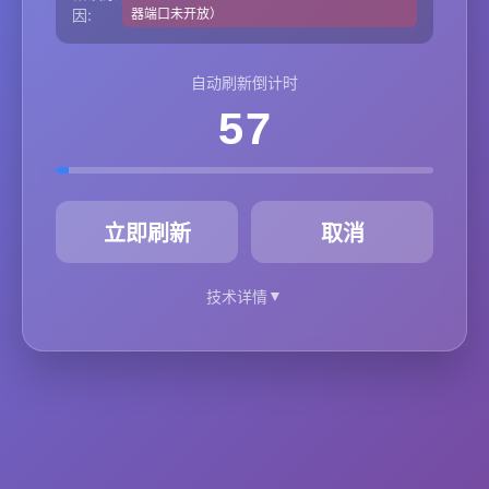
因:
器端口未开放）
自动刷新倒计时
57
秒
立即刷新
取消
▼
技术详情