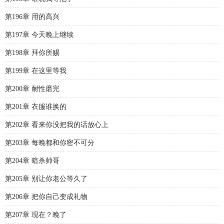
第196章 用的高兴
第197章 今天晚上继续
第198章 拜你所赐
第199章 在这里等我
第200章 耐性磨完
第201章 衣服谁换的
第202章 看来你没把我的话放心上
第203章 每晚都和你密不可分
第204章 暗杀帅哥
第205章 别让你老公等久了
第206章 把你自己变成礼物
第207章 现在？晚了