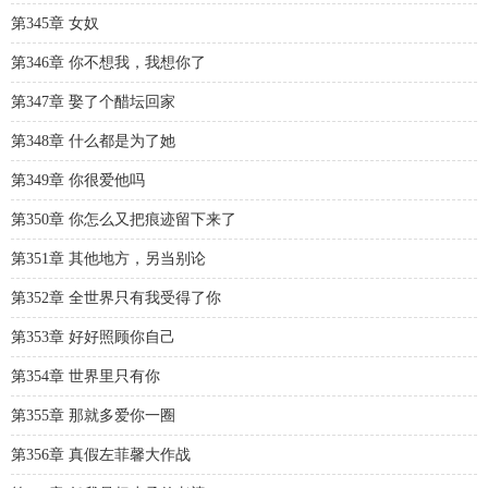
第345章 女奴
第346章 你不想我，我想你了
第347章 娶了个醋坛回家
第348章 什么都是为了她
第349章 你很爱他吗
第350章 你怎么又把痕迹留下来了
第351章 其他地方，另当别论
第352章 全世界只有我受得了你
第353章 好好照顾你自己
第354章 世界里只有你
第355章 那就多爱你一圈
第356章 真假左菲馨大作战