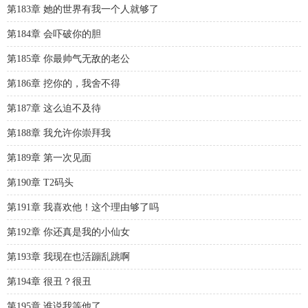
第183章 她的世界有我一个人就够了
第184章 会吓破你的胆
第185章 你最帅气无敌的老公
第186章 挖你的，我舍不得
第187章 这么迫不及待
第188章 我允许你崇拜我
第189章 第一次见面
第190章 T2码头
第191章 我喜欢他！这个理由够了吗
第192章 你还真是我的小仙女
第193章 我现在也活蹦乱跳啊
第194章 很丑？很丑
第195章 谁说我等他了