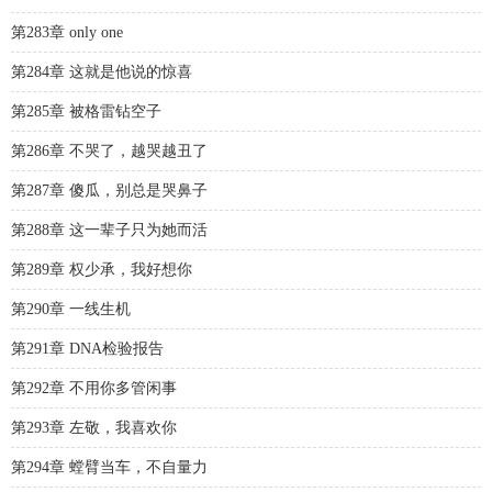
第283章 only one
第284章 这就是他说的惊喜
第285章 被格雷钻空子
第286章 不哭了，越哭越丑了
第287章 傻瓜，别总是哭鼻子
第288章 这一辈子只为她而活
第289章 权少承，我好想你
第290章 一线生机
第291章 DNA检验报告
第292章 不用你多管闲事
第293章 左敬，我喜欢你
第294章 螳臂当车，不自量力