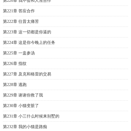
第220章 我不会和人渣合作
第221章 答应合作
第222章 往昔太痛苦
第223章 这一切都是你逼的
第224章 这是你今晚上的任务
第225章 一盅参汤
第226章 指纹
第227章 及克和格雷的交易
第228章 逃跑
第229章 谢谢你救了我
第230章 小猫变脏了
第231章 小三什么时候来别墅的
第232章 我的小猫是路痴