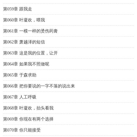
第059章 跟我走
第060章 叶凝欢，喂我
第061章 一模一样的烫伤药膏
第062章 萧越泽的短信
第063章 这是我的位置，让开
第064章 如果我不照做呢
第065章 于森求助
第066章 把你要说的一字不落的说出来
第067章 人工呼吸
第068章 叶凝欢，抬头看我
第069章 你现在有两个选择
第070章 你只能接受