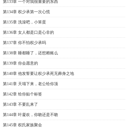
第133章 一个对我很重要的东西
第134章 权少承第一次心慌
第135章 洗澡吧，小笨蛋
第136章 女人都是口是心非的
第137章 你不怕权少承吗
第138章 睡都睡了，还想赖账么
第139章 你会愿意的
第140章 他发誓要让权少承死无葬身之地
第141章 天塌下来，老公给你顶
第142章 给你贴个标签
第143章 不要乱来了
第144章 叶凝欢，你吻还是不吻
第145章 权氏家族聚会