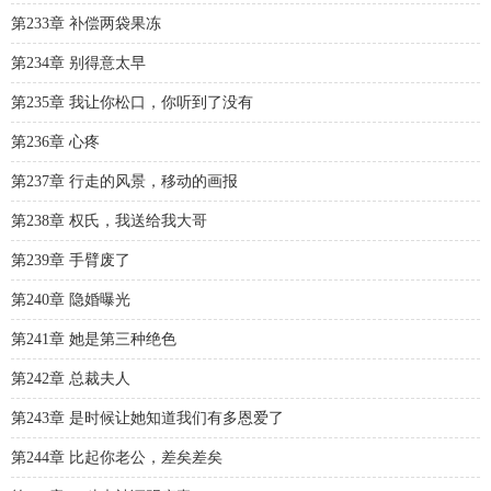
第233章 补偿两袋果冻
第234章 别得意太早
第235章 我让你松口，你听到了没有
第236章 心疼
第237章 行走的风景，移动的画报
第238章 权氏，我送给我大哥
第239章 手臂废了
第240章 隐婚曝光
第241章 她是第三种绝色
第242章 总裁夫人
第243章 是时候让她知道我们有多恩爱了
第244章 比起你老公，差矣差矣