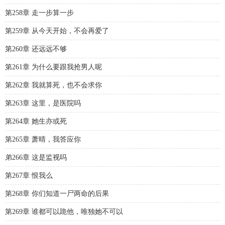
第258章 走一步算一步
第259章 从今天开始，不会再爱了
第260章 还远远不够
第261章 为什么要跟我抢男人呢
第262章 我就算死，也不会求你
第263章 这里，是医院吗
第264章 她生亦或死
第265章 萧晴，我答应你
弟266章 这是监视吗
第267章 恨我么
第268章 你们知道一尸两命的后果
第269章 谁都可以跪他，唯独她不可以