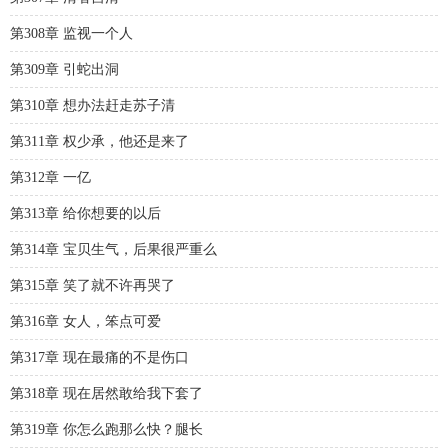
第308章 监视一个人
第309章 引蛇出洞
第310章 想办法赶走苏子清
第311章 权少承，他还是来了
第312章 一亿
第313章 给你想要的以后
第314章 宝贝生气，后果很严重么
第315章 笑了就不许再哭了
第316章 女人，笨点可爱
第317章 现在最痛的不是伤口
第318章 现在居然敢给我下套了
第319章 你怎么跑那么快？腿长