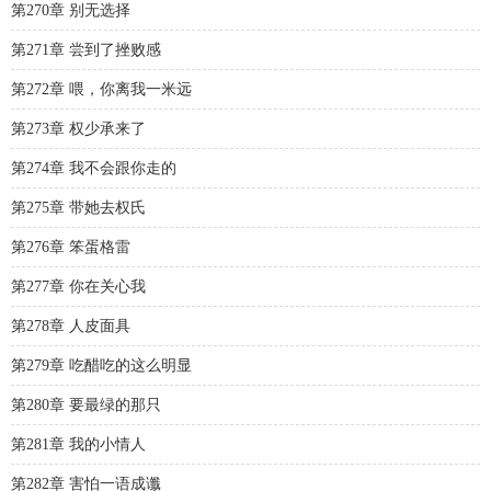
第270章 别无选择
第271章 尝到了挫败感
第272章 喂，你离我一米远
第273章 权少承来了
第274章 我不会跟你走的
第275章 带她去权氏
第276章 笨蛋格雷
第277章 你在关心我
第278章 人皮面具
第279章 吃醋吃的这么明显
第280章 要最绿的那只
第281章 我的小情人
第282章 害怕一语成谶