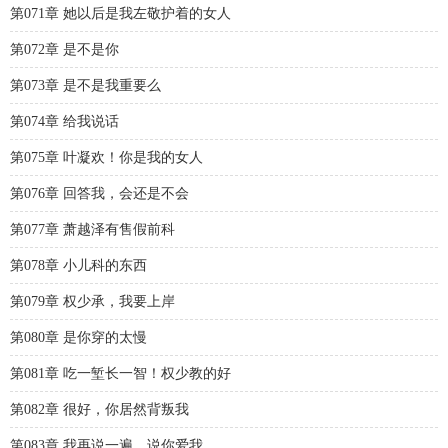
第071章 她以后是我左敬护着的女人
第072章 是不是你
第073章 是不是我重要么
第074章 给我说话
第075章 叶凝欢！你是我的女人
第076章 回答我，会还是不会
第077章 萧越泽有售假前科
第078章 小儿科的东西
第079章 权少承，我要上岸
第080章 是你穿的太慢
第081章 吃一堑长一智！权少教的好
第082章 很好，你居然背叛我
第083章 我再说一遍，说你爱我