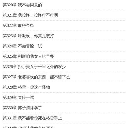
第320章 我不会同意的
第321章 我投降，投降行不行啊
第322章 取得金街
第323章 叶凝欢，你真是该打
第324章 不如冒险一试
第325章 别影响我女人吃早餐
第326章 拒小美女于千里之外的权少
第327章 老婆喜欢的东西，能不留下么
第328章 格雷，你这个怪物
第329章 冒险一试
第330章 苏子清怀孕了
第331章 我不能看你死在格雷手上