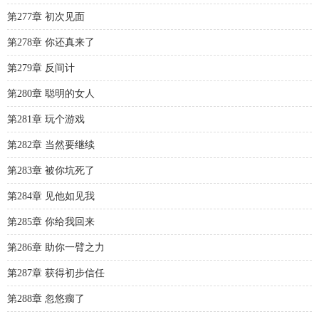
第277章 初次见面
第278章 你还真来了
第279章 反间计
第280章 聪明的女人
第281章 玩个游戏
第282章 当然要继续
第283章 被你坑死了
第284章 见他如见我
第285章 你给我回来
第286章 助你一臂之力
第287章 获得初步信任
第288章 忽悠瘸了