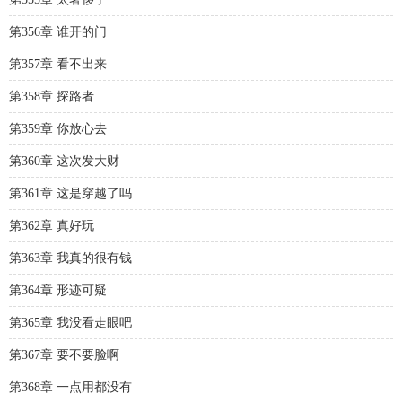
第356章 谁开的门
第357章 看不出来
第358章 探路者
第359章 你放心去
第360章 这次发大财
第361章 这是穿越了吗
第362章 真好玩
第363章 我真的很有钱
第364章 形迹可疑
第365章 我没看走眼吧
第367章 要不要脸啊
第368章 一点用都没有