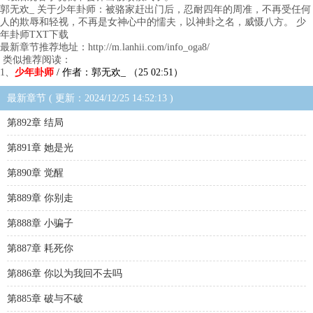
郭无欢_ 关于少年卦师：被骆家赶出门后，忍耐四年的周准，不再受任何
人的欺辱和轻视，不再是女神心中的懦夫，以神卦之名，威慑八方。 少
年卦师TXT下载
最新章节推荐地址：http://m.lanhii.com/info_oga8/
类似推荐阅读：
1、
少年卦师
/ 作者：郭无欢_ （25 02:51）
最新章节 ( 更新：2024/12/25 14:52:13 )
第892章 结局
第891章 她是光
第890章 觉醒
第889章 你别走
第888章 小骗子
第887章 耗死你
第886章 你以为我回不去吗
第885章 破与不破