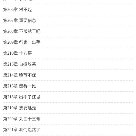
第206章 对不起
第207章 重要信息
第208章 不服就干吧
第209章 行家一出手
第210章 十八层
第213章 自掘坟墓
第214章 晚节不保
第216章 慌得一比
第218章 出不了江城
第219章 想要逃走
第220章 九曲十三弯
第221章 我们迷路了