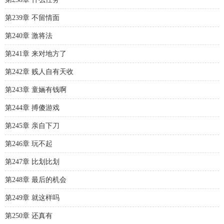
第239章 不留情面
第240章 激将法
第241章 来对地方了
第242章 贱人自有天收
第243章 童婳有钱啊
第244章 搏傻游戏
第245章 亲自下刀
第246章 玩不起
第247章 比划比划
第248章 最后的机会
第249章 就这样吗
第250章 还真有