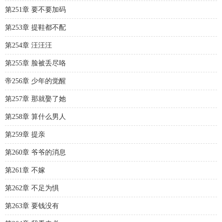
第251章 要不要加码
第253章 提鞋都不配
第254章 汪汪汪
第255章 脸被丢尽咯
帝256章 少年的觉醒
第257章 那就娶了她
第258章 算什么男人
第259章 提亲
第260章 爷爷的消息
第261章 不嫁
第262章 不足为惧
第263章 要钱没有