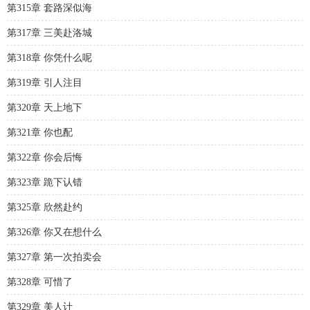
第315章 套路深似海
第317章 三美赴洛城
第318章 你凭什么呢
第319章 引人注目
第320章 天上地下
第321章 你也配
第322章 你会后悔
第323章 跪下认错
第325章 欣然赴约
第326章 你又在想什么
第327章 第一次拍卖会
第328章 可惜了
第329章 美人计