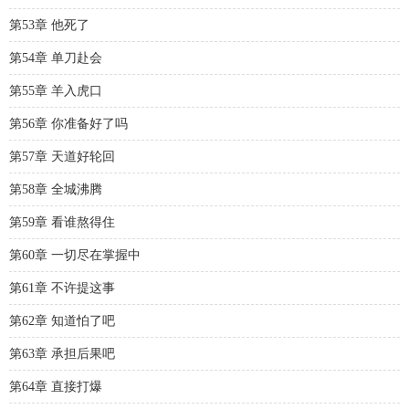
第53章 他死了
第54章 单刀赴会
第55章 羊入虎口
第56章 你准备好了吗
第57章 天道好轮回
第58章 全城沸腾
第59章 看谁熬得住
第60章 一切尽在掌握中
第61章 不许提这事
第62章 知道怕了吧
第63章 承担后果吧
第64章 直接打爆