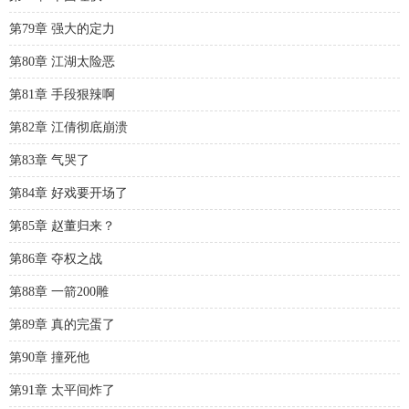
第79章 强大的定力
第80章 江湖太险恶
第81章 手段狠辣啊
第82章 江倩彻底崩溃
第83章 气哭了
第84章 好戏要开场了
第85章 赵董归来？
第86章 夺权之战
第88章 一箭200雕
第89章 真的完蛋了
第90章 撞死他
第91章 太平间炸了