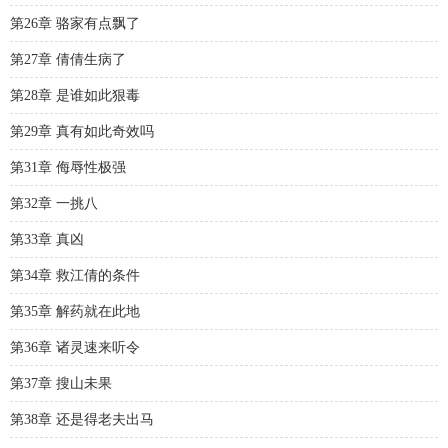
第26章 骆家有点飘了
第27章 倩倩生病了
第28章 是谁如此狠毒
第29章 真有如此奇效吗
第31章 侮辱性极强
第32章 一挑八
第33章 真凶
第34章 救江倩的条件
第35章 解药就在此地
第36章 诸灵速来听令
第37章 搜山未果
第38章 还是得老夫出马