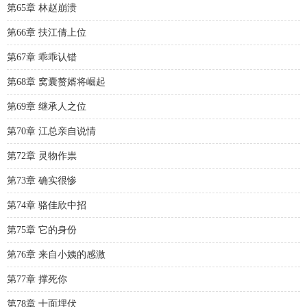
第65章 林赵崩溃
第66章 扶江倩上位
第67章 乖乖认错
第68章 窝囊赘婿将崛起
第69章 继承人之位
第70章 江总亲自说情
第72章 灵物作祟
第73章 确实很惨
第74章 骆佳欣中招
第75章 它的身份
第76章 来自小姨的感激
第77章 撑死你
第78章 十面埋伏