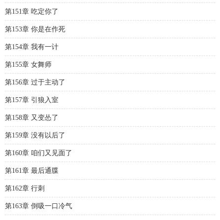
第151章 吃定你了
第153章 你是在作死
第154章 我有一计
第155章 女舞师
第156章 过于主动了
第157章 引狼入室
第158章 又变怂了
第159章 没有以后了
第160章 咱们又见面了
第161章 最后通牒
第162章 行刺
第163章 倒吸一口冷气