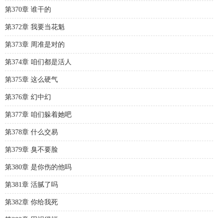
第370章 谁干的
第372章 我要当花魁
第373章 周准是对的
第374章 咱们都是活人
第375章 这么硬气
第376章 幻中幻
第377章 咱们躲着她吧
第378章 什么交易
第379章 臭不要脸
第380章 是你伤的他吗
第381章 活腻了吗
第382章 你给我死