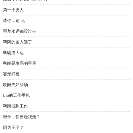
第一个男人
请你，别问。
噩梦永远都没过去
靳朗的画入选了
靳朗撞大运
靳朗是发亮的星星
宴无好宴
欧阳夫妇登场
Lio的工作手札
靳朗找到工作
谦哥，你要赶我走？
因为王明？