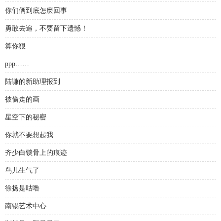
你们俩到底怎麽回事
勇敢去追，不要留下遗憾！
算你狠
ppp……
陆谦的新助理报到
被偷走的画
星空下的秘密
你就不要想起我
齐少白锁骨上的痕迹
鸟儿生气了
徐扬是咕噜
南锡艺术中心