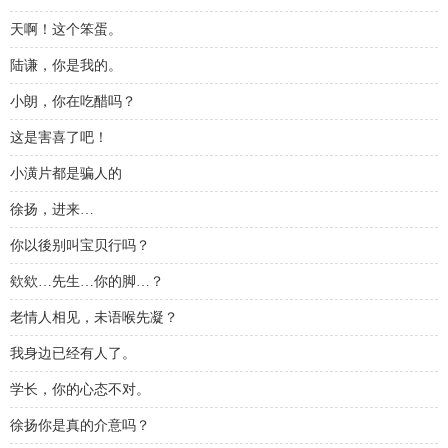
天啊！这个笨蛋。
陆谦，你是我的。
小朗，你在吃醋吗？
这是害喜了吧！
小潢片都是骗人的
徐扬，进来…
你以後别叫宝贝行吗？
欸欸…先生…你的脚…？
老情人相见，未语喉先凝？
我身边已经有人了。
学长，你的心态不对。
徐扬你是真的介意吗？