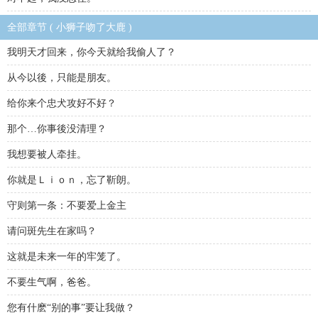
全部章节 ( 小狮子吻了大鹿 )
我明天才回来，你今天就给我偷人了？
从今以後，只能是朋友。
给你来个忠犬攻好不好？
那个…你事後没清理？
我想要被人牵挂。
你就是Ｌｉｏｎ，忘了靳朗。
守则第一条：不要爱上金主
请问斑先生在家吗？
这就是未来一年的牢笼了。
不要生气啊，爸爸。
您有什麽“别的事”要让我做？