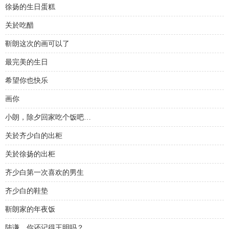
徐扬的生日蛋糕
关於吃醋
靳朗这次的画可以了
最完美的生日
希望你也快乐
画你
小朗，除夕回家吃个饭吧…
关於齐少白的出柜
关於徐扬的出柜
齐少白第一次喜欢的男生
齐少白的鞋垫
靳朗家的年夜饭
陆谦，你还记得王明吗？