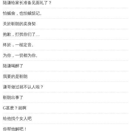
陆谦给家长准备见面礼了？
怕贼偷，也怕贼惦记。
关於靳朗的卖身契
抱歉，打扰你们了…
终於，一槌定音。
为你，一切都为你。
陆谦喝醉了
我要的是靳朗
谦哥做过就不认人啦？
靳朗出事了
G甚麽？就啊
给他找个女人吧
你帮他解吧！