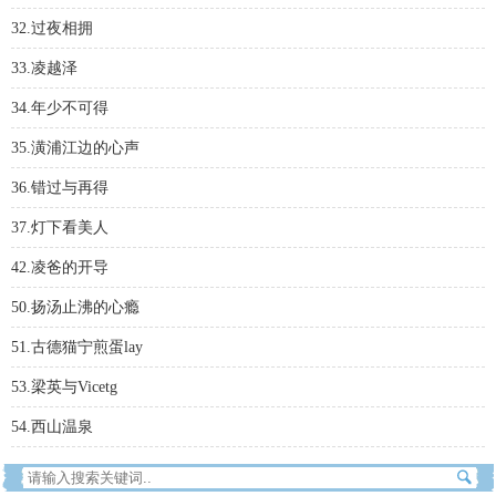
32.过夜相拥
33.凌越泽
34.年少不可得
35.潢浦江边的心声
36.错过与再得
37.灯下看美人
42.凌爸的开导
50.扬汤止沸的心瘾
51.古德猫宁煎蛋lay
53.梁英与Vicetg
54.西山温泉