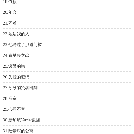
18.依赖
20.年会
21.刁难
22.她是我的人
23.他跨过了那道门槛
24.青苹果之恋
25.滚烫的吻
26.失控的缠绵
27.苏苏的贤者时刻
28.浴室
29.心照不宣
30.新加坡Verdat集团
31.陆景琛的公寓