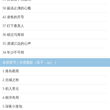
50.扬汤止沸的心瘾
42.凌爸的开导
37.灯下看美人
36.错过与再得
35.潢浦江边的心声
34.年少不可得
全部章节 ( 衣香鬓影（高干，np） )
1.港岛夜雨
2.北城之秋
3.初入景元
4.南洋布局
5.深夜小笼包