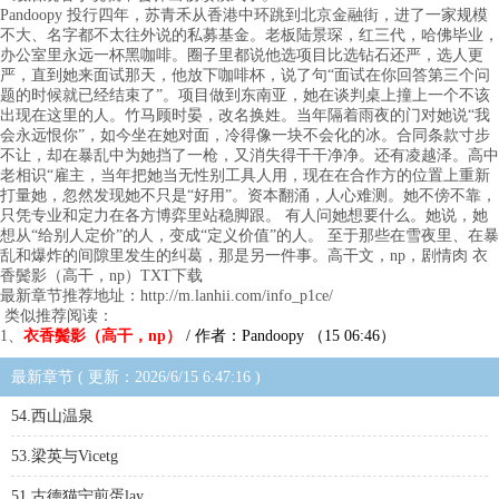
Pandoopy 投行四年，苏青禾从香港中环跳到北京金融街，进了一家规模
不大、名字都不太往外说的私募基金。老板陆景琛，红三代，哈佛毕业，
办公室里永远一杯黑咖啡。圈子里都说他选项目比选钻石还严，选人更
严，直到她来面试那天，他放下咖啡杯，说了句“面试在你回答第三个问
题的时候就已经结束了”。项目做到东南亚，她在谈判桌上撞上一个不该
出现在这里的人。竹马顾时晏，改名换姓。当年隔着雨夜的门对她说“我
会永远恨你”，如今坐在她对面，冷得像一块不会化的冰。合同条款寸步
不让，却在暴乱中为她挡了一枪，又消失得干干净净。还有凌越泽。高中
老相识“雇主，当年把她当无性别工具人用，现在在合作方的位置上重新
打量她，忽然发现她不只是“好用”。资本翻涌，人心难测。她不傍不靠，
只凭专业和定力在各方博弈里站稳脚跟。 有人问她想要什么。她说，她
想从“给别人定价”的人，变成“定义价值”的人。 至于那些在雪夜里、在暴
乱和爆炸的间隙里发生的纠葛，那是另一件事。高干文，np，剧情肉 衣
香鬓影（高干，np）TXT下载
最新章节推荐地址：http://m.lanhii.com/info_p1ce/
类似推荐阅读：
1、
衣香鬓影（高干，np）
/ 作者：Pandoopy （15 06:46）
最新章节 ( 更新：2026/6/15 6:47:16 )
54.西山温泉
53.梁英与Vicetg
51.古德猫宁煎蛋lay