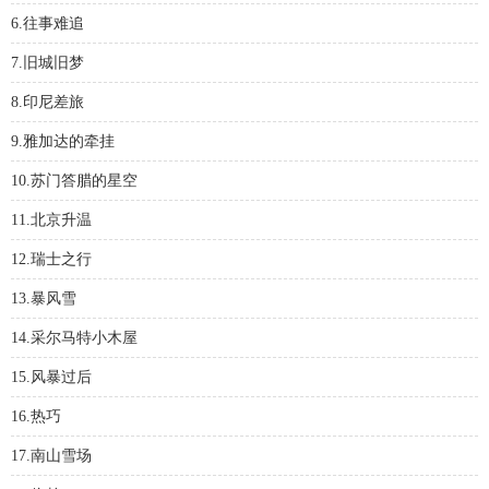
6.往事难追
7.旧城旧梦
8.印尼差旅
9.雅加达的牵挂
10.苏门答腊的星空
11.北京升温
12.瑞士之行
13.暴风雪
14.采尔马特小木屋
15.风暴过后
16.热巧
17.南山雪场