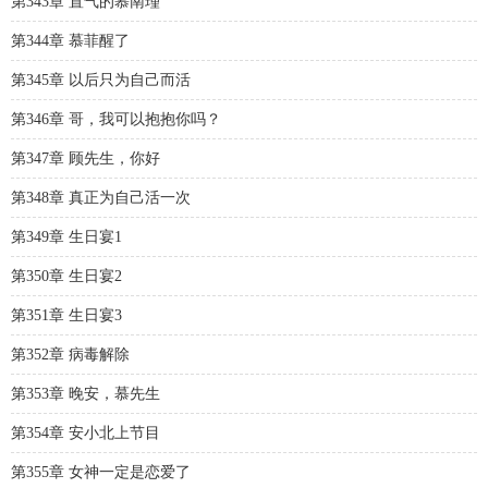
第343章 置气的慕南瑾
第344章 慕菲醒了
第345章 以后只为自己而活
第346章 哥，我可以抱抱你吗？
第347章 顾先生，你好
第348章 真正为自己活一次
第349章 生日宴1
第350章 生日宴2
第351章 生日宴3
第352章 病毒解除
第353章 晚安，慕先生
第354章 安小北上节目
第355章 女神一定是恋爱了