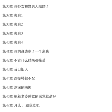
第36章 你孙女和野男人结婚了
第37章 失踪1
第38章 失踪2
第39章 失踪3
第40章 失踪4
第41章 你的身边多了一个肩膀
第42章 不管什么结果都接受
第43章 昔日旧人
第44章 连提鞋都不配
第45章 深深的隔阂
第46章 抱着老婆睡觉的感觉就是好
第47章 月儿， 跟我走吧