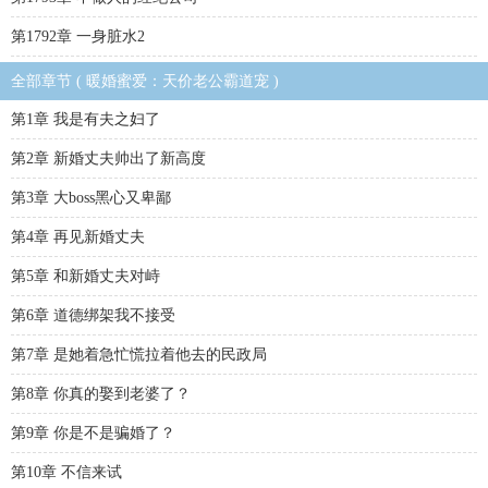
第1792章 一身脏水2
全部章节 ( 暖婚蜜爱：天价老公霸道宠 )
第1章 我是有夫之妇了
第2章 新婚丈夫帅出了新高度
第3章 大boss黑心又卑鄙
第4章 再见新婚丈夫
第5章 和新婚丈夫对峙
第6章 道德绑架我不接受
第7章 是她着急忙慌拉着他去的民政局
第8章 你真的娶到老婆了？
第9章 你是不是骗婚了？
第10章 不信来试