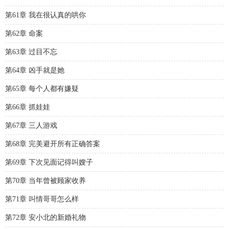
第61章 我在很认真的哄你
第62章 命案
第63章 过目不忘
第64章 凶手就是她
第65章 每个人都有嫌疑
第66章 抓娃娃
第67章 三人游戏
第68章 完美避开所有正确答案
第69章 下次见面记得叫嫂子
第70章 当年曾被顾家收养
第71章 叫情哥哥怎么样
第72章 安小北的新婚礼物