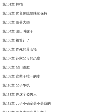
第101章 抓拍
第102章 优良传统要继续保持
第103章 慕菲大婚
第104章 改口叫嫂子
第105章 被算计了
第106章 作死的苏若轻
第107章 苏家父母的态度
第108章 登门道歉
第109章 这辈子唯一的妻
第110章 父子争执
第111章 你这个傻男人
第112章 儿子不确定是不是我的