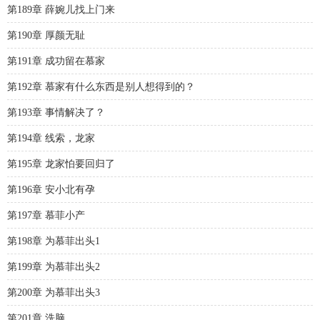
第189章 薛婉儿找上门来
第190章 厚颜无耻
第191章 成功留在慕家
第192章 慕家有什么东西是别人想得到的？
第193章 事情解决了？
第194章 线索，龙家
第195章 龙家怕要回归了
第196章 安小北有孕
第197章 慕菲小产
第198章 为慕菲出头1
第199章 为慕菲出头2
第200章 为慕菲出头3
第201章 洗脑