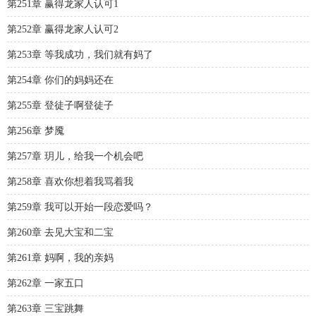
第251章 赢得龙家人认可1
第252章 赢得龙家人认可2
第253章 等我成功，我们就有妈了
第254章 你们的妈妈还在
第255章 登徒子啊登徒子
第256章 梦魇
第257章 玥儿，给我一个机会吧
第258章 喜欢你想着我骂着我
第259章 我可以开始一段恋爱吗？
第260章 去见大宝和二宝
第261章 妈啊，我的亲妈
第262章 一家五口
第263章 三宝跳舞