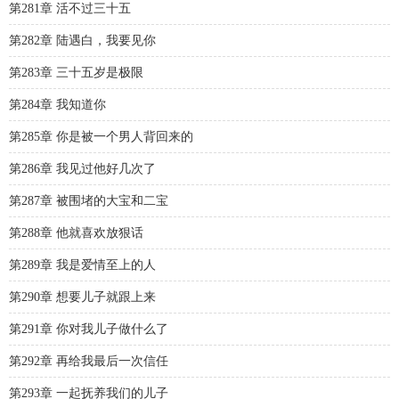
第281章 活不过三十五
第282章 陆遇白，我要见你
第283章 三十五岁是极限
第284章 我知道你
第285章 你是被一个男人背回来的
第286章 我见过他好几次了
第287章 被围堵的大宝和二宝
第288章 他就喜欢放狠话
第289章 我是爱情至上的人
第290章 想要儿子就跟上来
第291章 你对我儿子做什么了
第292章 再给我最后一次信任
第293章 一起抚养我们的儿子