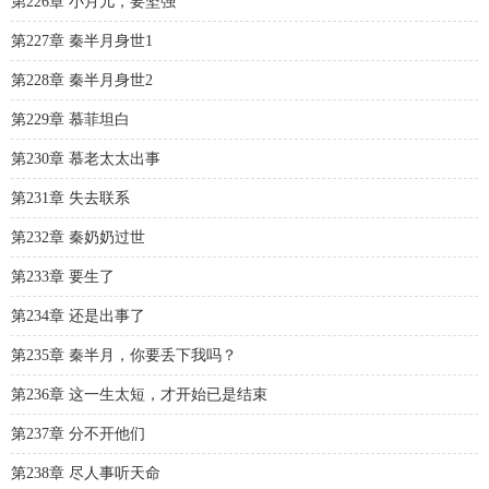
第226章 小月儿，要坚强
第227章 秦半月身世1
第228章 秦半月身世2
第229章 慕菲坦白
第230章 慕老太太出事
第231章 失去联系
第232章 秦奶奶过世
第233章 要生了
第234章 还是出事了
第235章 秦半月，你要丢下我吗？
第236章 这一生太短，才开始已是结束
第237章 分不开他们
第238章 尽人事听天命