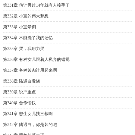
第331章 估计再过14年就有人接手了
第332章 小宝的伟大梦想
第333章 小宝晕倒
第334章 不能洗了我的记忆
第335章 哭，我用力哭
第336章 有种女儿跟着人私奔的错觉
第337章 各种苦肉计用起来啊
第338章 陆遇白发烧
第339章 说严重点
第340章 合作愉快
第341章 想生女儿找三叔啊
第342章 陆遇白，你是装的吧