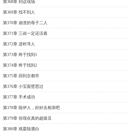
第368章 到达现场
第369章 找不到人
第370章 崩溃的母子二人
第371章 三叔一定还活着
第372章 进村寻人
第373章 终于找到1
第374章 终于找到2
第375章 回到京都市
第376章 小宝面壁思过
第377章 手术成功
第378章 陆伊人，好好去相亲吧
第379章 你现在真的超级丑
第380章 戏耍陆遇白