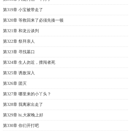
第319章 小宝被带走了
第320章 等救回来了必须先揍一顿
第321章 和龙云谈判
第322章 祭拜亲人
第323章 寻找墓口
第324章 生人勿近，擅闯者死
第325章 诱敌深入
第326章 团灭
第327章 哪里来的小丫头？
第328章 我离家出走了
第329章 hi,大家晚上好
第330章 你们开打吧