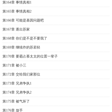
第164章 事情真相1
第165章 事情真相2
第166章 可能是基因问题吧
第167章 逐出苏家
第168章 你们是不是不要我了
第169章 继续作的苏若轻
第170章 要霸占慕太太的位置一辈子
第171章 被小三
第172章 交给我们家那位
第173章 兄弟争执1
第174章 兄弟争执2
第175章 被气坏了
第176章 放手