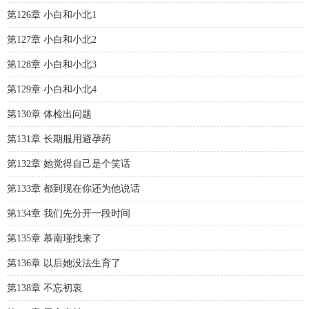
第126章 小白和小北1
第127章 小白和小北2
第128章 小白和小北3
第129章 小白和小北4
第130章 体检出问题
第131章 长期服用避孕药
第132章 她觉得自己是个笑话
第133章 都到现在你还为他说话
第134章 我们先分开一段时间
第135章 慕南瑾找来了
第136章 以后她没法生育了
第138章 不忘初衷