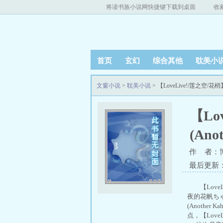
将读书族小说网快捷键下载到桌面
收
首页
玄幻
综合其他
耽美小
文窗小说
>
耽美小说
> 【LoveLive!/莲之空
【Lo
(An
作 者：
最后更新：20
【Lov
夜的花帆ちゃん
(Anothe
点，【Love