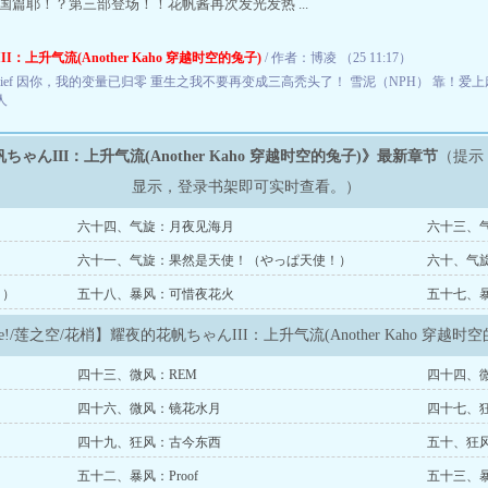
国篇耶！？第三部登场！！花帆酱再次发光发热 ...
I：上升气流(Another Kaho 穿越时空的兔子)
/ 作者：博凌 （25 11:17）
ief
因你，我的变量已归零
重生之我不要再变成三高秃头了！
雪泥（NPH）
靠！爱上
人
帆ちゃんIII：上升气流(Another Kaho 穿越时空的兔子)》最新章节
（提示
显示，登录书架即可实时查看。）
六十四、气旋：月夜见海月
六十三、气旋
六十一、气旋：果然是天使！（やっぱ天使！）
六十、气
う）
五十八、暴风：可惜夜花火
五十七、
ive!/莲之空/花梢】耀夜的花帆ちゃんIII：上升气流(Another Kaho 穿越
四十三、微风：REM
四十四、
四十六、微风：镜花水月
四十七、狂风
四十九、狂风：古今东西
五十、狂风：B
五十二、暴风：Proof
五十三、暴风