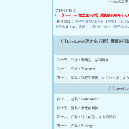
──这次是帝
类似推荐阅读：
1、
【LoveLive!/莲之空/花梢】耀夜的花帆ちゃんII
推荐阅读：
黑子的篮球AK系列【淬链】
The Ch
经吗!?gl（np，穿越）
【综漫】搞一下那些纸片
《【LoveLive!/莲之空/花梢】耀夜的花
六十五、气旋：瑠璃思，故瑠璃在
六十二、气旋：Takeitover
五十九、暴风：玩捉迷藏吧（かくれんぼしよ
《【LoveL
四十二、起风：FortueMovie
四十五、微风：梦想的烦恼
四十八、狂风：过去的你，未来的我们
五十一、狂风：Birdcage