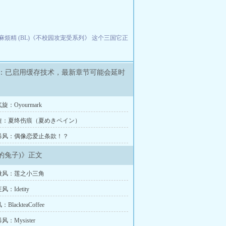
麻烦精 (BL)《不校园攻宠受系列》
这个三国它正
：已启用缓存技术，最新章节可能会延时
：Oyourmark
旋：夏终伤痕（夏めきペイン）
暴风：偶像恋爱止条款！？
时空的兔子)》正文
微风：莲之小三角
：Idetity
lackteaCoffee
：Mysister