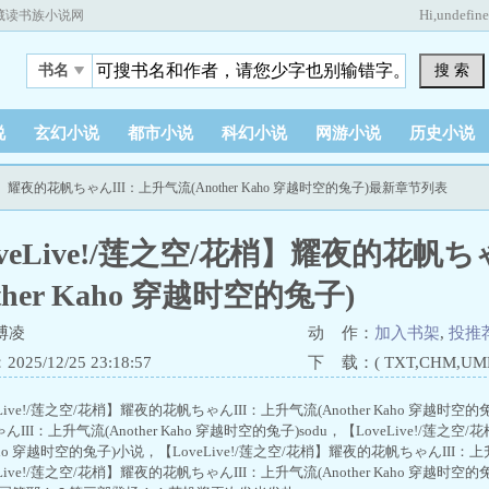
Hi,
undefin
藏读书族小说网
搜 索
书名
说
玄幻小说
都市小说
科幻小说
网游小说
历史小说
/花梢】耀夜的花帆ちゃんIII：上升气流(Another Kaho 穿越时空的兔子)最新章节列表
veLive!/莲之空/花梢】耀夜的花帆
other Kaho 穿越时空的兔子)
博凌
动 作：
加入书架
,
投推
25/12/25 23:18:57
下 载：( TXT,CHM,UMD,
eLive!/莲之空/花梢】耀夜的花帆ちゃんIII：上升气流(Another Kaho 穿越时空的
III：上升气流(Another Kaho 穿越时空的兔子)sodu，【LoveLive!/莲
r Kaho 穿越时空的兔子)小说，【LoveLive!/莲之空/花梢】耀夜的花帆ちゃんIII：上升
Live!/莲之空/花梢】耀夜的花帆ちゃんIII：上升气流(Another Kaho 穿