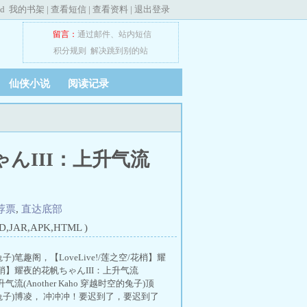
ed
我的书架
|
查看短信
|
查看资料
|
退出登录
留言：
通过邮件
、
站内短信
积分规则
解决跳到别的站
仙侠小说
阅读记录
ちゃんIII：上升气流
荐票
,
直达底部
JAR,APK,HTML )
兔子)笔趣阁，【LoveLive!/莲之空/花梢】耀
之空/花梢】耀夜的花帆ちゃんIII：上升气流
气流(Another Kaho 穿越时空的兔子)顶
越时空的兔子)博凌， 冲冲冲！要迟到了，要迟到了