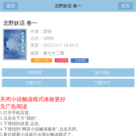
返回
北野妖话 卷一
首页
北野妖话 卷一
作者：废物
点击：28980
更新：2025/12/17 19:49:21
最新：
第七十二章
科幻小说
已完结
254382
立即阅读
加入书架
下载TXT1
下载TXT2
关闭小说畅读模式体验更好
无广告阅读
1.打开手机百度。
2.点击右下方“我的”。
3.下滑找到设置,点击。
4.下滑找到“网页小说畅读服务”,点击关闭。
5.最后观看小说就不会弹出畅读模式了。