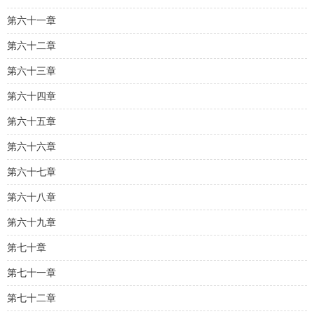
第六十一章
第六十二章
第六十三章
第六十四章
第六十五章
第六十六章
第六十七章
第六十八章
第六十九章
第七十章
第七十一章
第七十二章