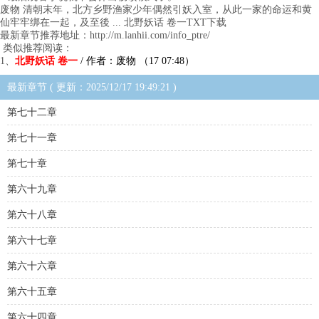
废物 清朝末年，北方乡野渔家少年偶然引妖入室，从此一家的命运和黄
仙牢牢绑在一起，及至後 ... 北野妖话 卷一TXT下载
最新章节推荐地址：http://m.lanhii.com/info_ptre/
类似推荐阅读：
1、
北野妖话 卷一
/ 作者：废物 （17 07:48）
最新章节 ( 更新：2025/12/17 19:49:21 )
第七十二章
第七十一章
第七十章
第六十九章
第六十八章
第六十七章
第六十六章
第六十五章
第六十四章