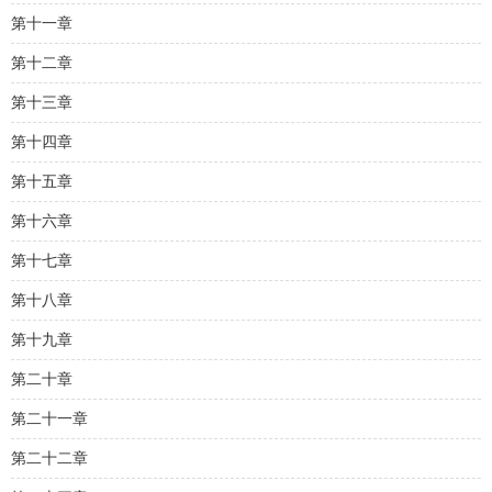
第十一章
第十二章
第十三章
第十四章
第十五章
第十六章
第十七章
第十八章
第十九章
第二十章
第二十一章
第二十二章