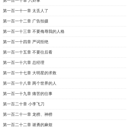
第一百一十章 八卦掌
第一百一十一章 太丢人了
第一百一十二章 广告拍摄
第一百一十三章 不要侮辱我的人格
第一百一十四章 严词拒绝
第一百一十五章 不要往后看
第一百一十六章 总经理
第一百一十七章 大明星的求救
第一百一十八章 两个世界的人
第一百一十九章 痛苦的往事
第一百二十章 小李飞刀
第一百二十一章 龙榜、神榜
第一百二十二章 谢勇的麻烦