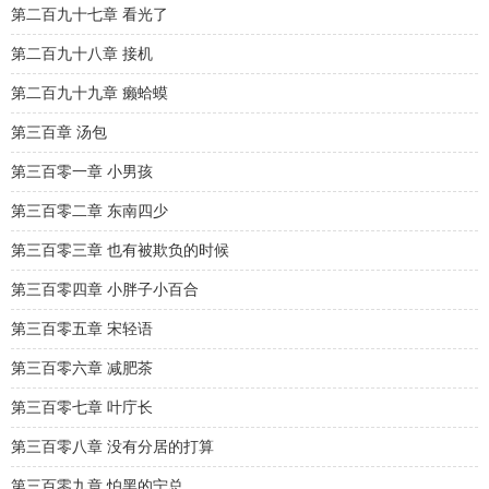
第二百九十七章 看光了
第二百九十八章 接机
第二百九十九章 癞蛤蟆
第三百章 汤包
第三百零一章 小男孩
第三百零二章 东南四少
第三百零三章 也有被欺负的时候
第三百零四章 小胖子小百合
第三百零五章 宋轻语
第三百零六章 减肥茶
第三百零七章 叶庁长
第三百零八章 没有分居的打算
第三百零九章 怕黑的宁总