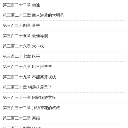
第三百二十二章 樊迪
第三百二十三章 商人潜质的大明星
第三百二十四章 星爷
第三百二十五章 最佳导演
第三百二十六章 大丰收
第三百二十七章 踏平
第三百二十八章 叫三声爷爷
第三百二十九章 不能离开视线
第三百三十章 钥匙落屋里了
第三百三十一章 回家跪搓衣板
第三百三十二章 拜访警花的叔叔
第三百三十三章 离婚