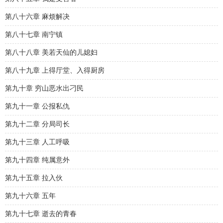
第八十六章 麻烦解决
第八十七章 南宁镇
第八十八章 美若天仙的儿媳妇
第八十九章 上得厅堂、入得厨房
第九十章 穷山恶水出刁民
第九十一章 公报私仇
第九十二章 分局司长
第九十三章 人工呼吸
第九十四章 纯属意外
第九十五章 拉入伙
第九十六章 五年
第九十七章 逝去的青春