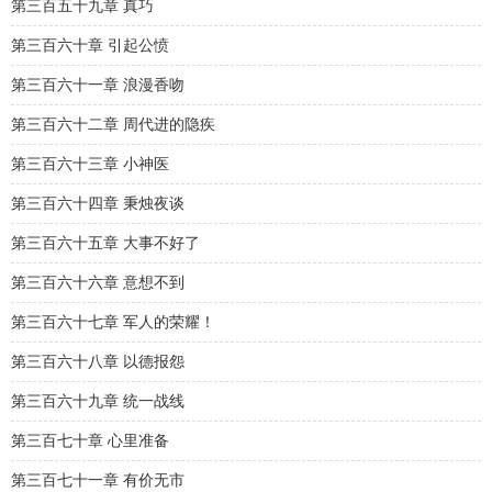
第三百五十九章 真巧
第三百六十章 引起公愤
第三百六十一章 浪漫香吻
第三百六十二章 周代进的隐疾
第三百六十三章 小神医
第三百六十四章 秉烛夜谈
第三百六十五章 大事不好了
第三百六十六章 意想不到
第三百六十七章 军人的荣耀！
第三百六十八章 以德报怨
第三百六十九章 统一战线
第三百七十章 心里准备
第三百七十一章 有价无市