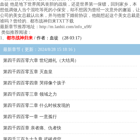
血徒 他是地下世界闻风丧胆的战狼，还是世界第一保镖，回到家乡，本
想低调做人当个混吃等死的小保安，却不想因为曾经一次意外的邂逅，让
公司的美女总裁认出来，并与他签下婚前协议，他能想起这个美女总裁是
谁吗？曾经的.. 都市战神归来TXT下载
最新章节推荐地址：http://m.lanhii.com/info_u98/
类似推荐阅读：
1、
都市战神归来
/ 作者：血徒 （28 03:17）
最新章节 ( 更新：2024/8/28 15:18:16 )
第四千四百零六章 世纪婚礼（大结局）
第四千四百零五章 灭血皇
第四千四百零四章 哭得像个孩子
第四千四百零三章 领域之力
第四千四百零二章 什么时候发现的
第四千四百零一章 一意孤行
第四千四百章 亲者痛、仇者快
第四千三百九十九章 武破虚空