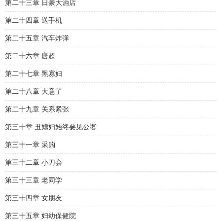
第二十三章 日豪大酒店
第二十四章 送手机
第二十五章 汽车炸弹
第二十六章 唐超
第二十七章 黑寡妇
第二十八章 大意了
第二十九章 关系紧张
第三十章 丑媳妇始终要见公婆
第三十一章 采购
第三十二章 小刀会
第三十三章 老同学
第三十四章 女朋友
第三十五章 妇幼保健院