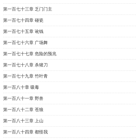
第一百七十三章 乏门门主
第一百七十四章 碰瓷
第一百七十五章 讹钱
第一百七十六章 广场舞
第一百七十七章 危险的预兆
第一百七十八章 杀猪刀
第一百七十九章 竹叶青
第一百八十章 吸毒
第一百八十一章 野兽
第一百八十二章 苍狼
第一百八十三章 上山
第一百八十四章 都怪我