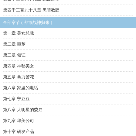
第四千三百九十八章 黑暗教廷
全部章节 ( 都市战神归来 )
第一章 美女总裁
第二章 噩梦
第三章 领证
第四章 神秘美女
第五章 暴力警花
第六章 家里的电话
第七章 宁豆豆
第八章 大明星的委屈
第九章 华美公司
第十章 研发产品