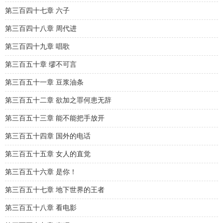
第三百四十七章 六子
第三百四十八章 周代进
第三百四十九章 唱歌
第三百五十章 缪不可言
第三百五十一章 豆浆油条
第三百五十二章 欲加之罪何患无辞
第三百五十三章 能不能把手放开
第三百五十四章 国外的电话
第三百五十五章 女人的直觉
第三百五十六章 是你！
第三百五十七章 地下世界的王者
第三百五十八章 看电影