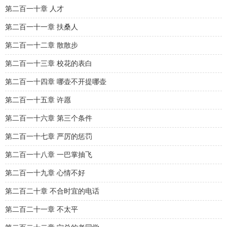
第二百一十章 人才
第二百一十一章 扶桑人
第二百一十二章 散散步
第二百一十三章 校花的表白
第二百一十四章 哪壶不开提哪壶
第二百一十五章 许愿
第二百一十六章 第三个条件
第二百一十七章 严厉的惩罚
第二百一十八章 一巴掌抽飞
第二百一十九章 心情不好
第二百二十章 不合时宜的电话
第二百二十一章 不太平