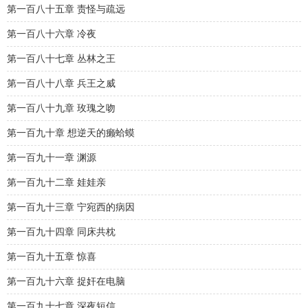
第一百八十五章 责怪与疏远
第一百八十六章 冷夜
第一百八十七章 丛林之王
第一百八十八章 兵王之威
第一百八十九章 玫瑰之吻
第一百九十章 想逆天的癞蛤蟆
第一百九十一章 渊源
第一百九十二章 娃娃亲
第一百九十三章 宁宛西的病因
第一百九十四章 同床共枕
第一百九十五章 惊喜
第一百九十六章 捉奸在电脑
第一百九十七章 深夜短信