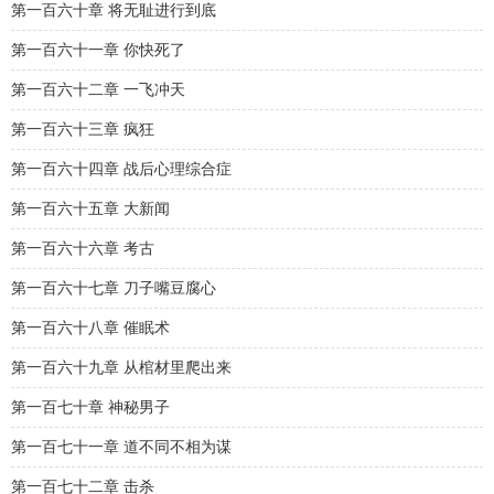
第一百六十章 将无耻进行到底
第一百六十一章 你快死了
第一百六十二章 一飞冲天
第一百六十三章 疯狂
第一百六十四章 战后心理综合症
第一百六十五章 大新闻
第一百六十六章 考古
第一百六十七章 刀子嘴豆腐心
第一百六十八章 催眠术
第一百六十九章 从棺材里爬出来
第一百七十章 神秘男子
第一百七十一章 道不同不相为谋
第一百七十二章 击杀