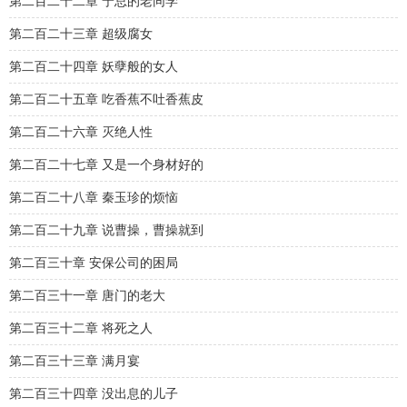
第二百二十二章 宁总的老同学
第二百二十三章 超级腐女
第二百二十四章 妖孽般的女人
第二百二十五章 吃香蕉不吐香蕉皮
第二百二十六章 灭绝人性
第二百二十七章 又是一个身材好的
第二百二十八章 秦玉珍的烦恼
第二百二十九章 说曹操，曹操就到
第二百三十章 安保公司的困局
第二百三十一章 唐门的老大
第二百三十二章 将死之人
第二百三十三章 满月宴
第二百三十四章 没出息的儿子