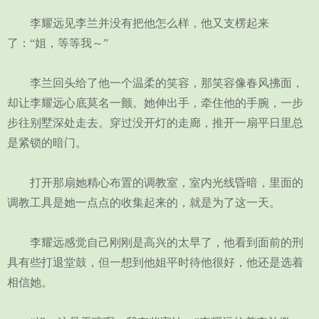
李耀远见李兰并没有把他怎么样，他又支楞起来
了：“姐，等等我～”
李兰回头给了他一个温柔的笑容，那笑容像春风拂面，
却让李耀远心底莫名一颤。她伸出手，牵住他的手腕，一步
步往别墅深处走去。穿过没开灯的走廊，推开一扇平日里总
是紧锁的暗门。
打开那扇她精心布置的调教室，室内光线昏暗，里面的
调教工具是她一点点的收集起来的，就是为了这一天。
李耀远感觉自己刚刚是高兴的太早了，他看到面前的刑
具有些打退堂鼓，但一想到他姐平时待他很好，他还是选着
相信她。