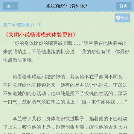
返回
姐姐的奴仆（骨科/女S
首页
设置
第二章:套项圈 (1 / 3)
关灯
《关闭小说畅读模式体验更好》
大
“你的身体比你的嘴更诚实哦……”李兰亲在他快要哭出
中
来的眼睛边，不给他逃跑的机会道：“我的耐心有限，你最好
小
快点做决定哦。”
她看着李耀远纠结的神情，其实她不在乎他同不同意，
不同意就给他直接锁起来，她有的是办法让他同意。李耀远
不知道她的内心活动，他单纯是受不了没钱的生活的，深吸
一口气，鼓起勇气亲在李兰的脸上：“姐～求你疼疼我……”
李兰楞了几秒，身体意识快过脑子，掐着他的下巴就吻
了上去，咬住他的下唇，迫使他张开嘴，缠住他的舌头大力