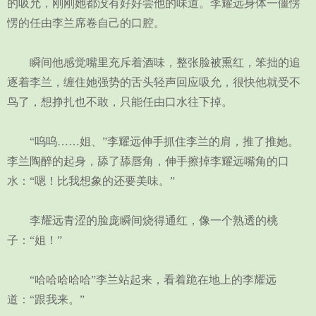
的吸允，刚刚她都没有好好尝他的味道。李耀远身体一僵愣
愣的任由李兰席卷自己的口腔。
瞬间他感觉嘴里充斥着酒味，整张脸被熏红，笨拙的追
逐着李兰，缠住她强势的舌头轻声回应吸允，很快他就受不
鸟了，想挣扎也不敢，只能任由口水往下掉。
“呜呜……姐、”李耀远伸手抓住李兰的肩，推了推她。
李兰陶醉的起身，舔了舔唇角，伸手擦掉李耀远嘴角的口
水：“嗯！比我想象的还要美味。”
李耀远青涩的脸庞瞬间烧得通红，像一个熟透的桃
子：“姐！”
“哈哈哈哈哈”李兰站起来，看着跪在地上的李耀远
道：“跟我来。”