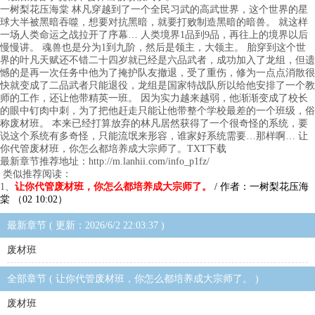
一树梨花压海棠 林凡穿越到了一个全民习武的高武世界，这个世界的星
球大半被黑暗吞噬，想要对抗黑暗，就要打败制造黑暗的暗兽。 就这样
一场人类命运之战拉开了序幕… 人类境界1品到9品，再往上的境界以后
慢慢讲。 魂兽也是分为1到九阶，然后是领主，大领主。 胎穿到这个世
界的叶凡天赋还不错二十四岁就已经是六品武者，成功加入了龙组，但遗
憾的是再一次任务中他为了掩护队友撤退，受了重伤，修为一点点消散很
快就变成了二品武者只能退役，龙组是国家特战队所以给他安排了一个教
师的工作，还让他带精英一班。 因为实力越来越弱，他渐渐变成了校长
的眼中钉肉中刺，为了把他赶走只能让他带整个学校最差的一个班级，俗
称废材班。 本来已经打算放弃的林凡居然获得了一个很奇怪的系统，要
说这个系统有多奇怪，只能流氓来形容，谁家好系统需要…那样啊… 让
你代管废材班，你怎么都培养成大宗师了。TXT下载
最新章节推荐地址：http://m.lanhii.com/info_p1fz/
类似推荐阅读：
1、
让你代管废材班，你怎么都培养成大宗师了。
/ 作者：一树梨花压海
棠 （02 10:02）
最新章节 ( 更新：2026/6/2 22:03:37 )
废材班
全部章节 ( 让你代管废材班，你怎么都培养成大宗师了。 )
废材班