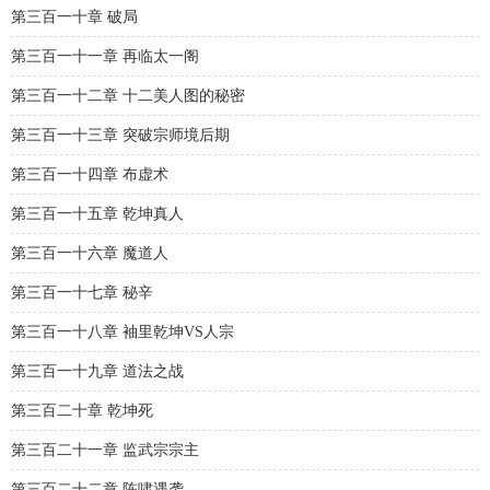
第三百一十章 破局
第三百一十一章 再临太一阁
第三百一十二章 十二美人图的秘密
第三百一十三章 突破宗师境后期
第三百一十四章 布虚术
第三百一十五章 乾坤真人
第三百一十六章 魔道人
第三百一十七章 秘辛
第三百一十八章 袖里乾坤VS人宗
第三百一十九章 道法之战
第三百二十章 乾坤死
第三百二十一章 监武宗宗主
第三百二十二章 陈啸遇袭