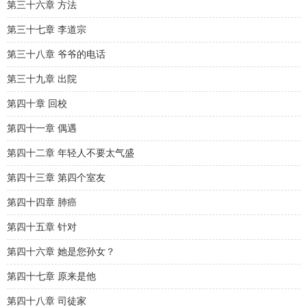
第三十六章 方法
第三十七章 李道宗
第三十八章 爷爷的电话
第三十九章 出院
第四十章 回校
第四十一章 偶遇
第四十二章 年轻人不要太气盛
第四十三章 第四个室友
第四十四章 肺癌
第四十五章 针对
第四十六章 她是您孙女？
第四十七章 原来是他
第四十八章 司徒家