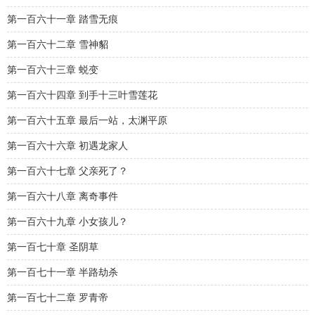
第一百六十一章 踏雪无痕
第一百六十二章 雪神貂
第一百六十三章 蜕变
第一百六十四章 到手十三叶雪莲花
第一百六十五章 最后一站，太渊平原
第一百六十六章 初遇龙家人
第一百六十七章 父亲死了？
第一百六十八章 离奇事件
第一百六十九章 小女孩儿？
第一百七十章 圣阴草
第一百七十一章 半路劫杀
第一百七十二章 罗青帝