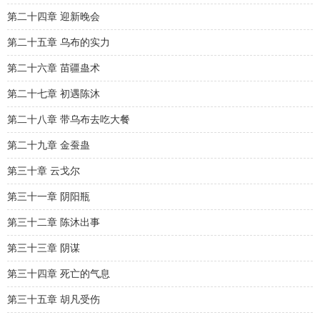
第二十四章 迎新晚会
第二十五章 乌布的实力
第二十六章 苗疆蛊术
第二十七章 初遇陈沐
第二十八章 带乌布去吃大餐
第二十九章 金蚕蛊
第三十章 云戈尔
第三十一章 阴阳瓶
第三十二章 陈沐出事
第三十三章 阴谋
第三十四章 死亡的气息
第三十五章 胡凡受伤