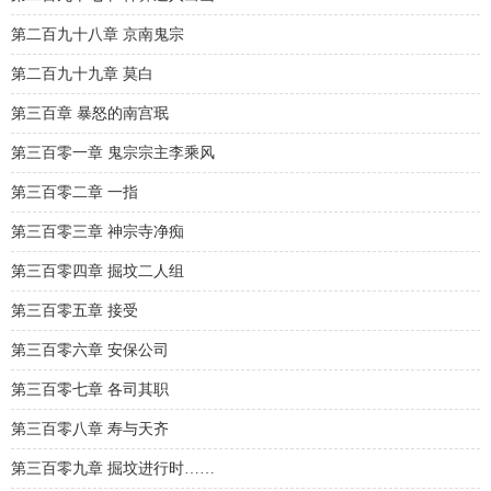
第二百九十八章 京南鬼宗
第二百九十九章 莫白
第三百章 暴怒的南宫珉
第三百零一章 鬼宗宗主李乘风
第三百零二章 一指
第三百零三章 神宗寺净痴
第三百零四章 掘坟二人组
第三百零五章 接受
第三百零六章 安保公司
第三百零七章 各司其职
第三百零八章 寿与天齐
第三百零九章 掘坟进行时……