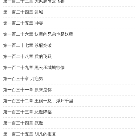
第一百二十三章 大风起兮云飞扬
第一百二十四章 进城
第一百二十五章 冲突
第一百二十六章 妖孽的兄弟也是妖孽
第一百二十七章 苏醒突破
第一百二十八章 质的飞跃
第一百二十九章 黑云压城城欲催
第一百三十章 刀疤男
第一百三十一章 原来是你
第一百三十二章 王候一怒，浮尸千里
第一百三十三章 恶魔降临
第一百三十四章 疯魔
第一百三十五章 胡凡的报复