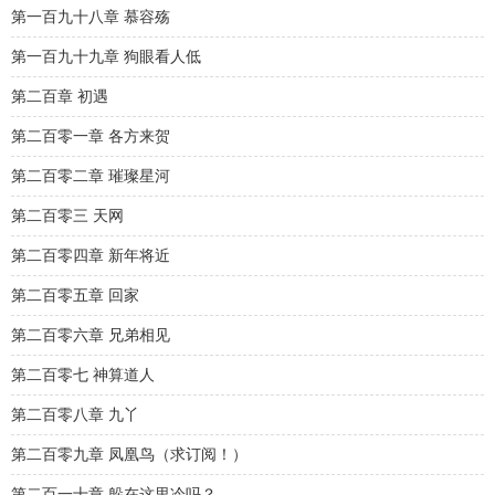
第一百九十八章 慕容殇
第一百九十九章 狗眼看人低
第二百章 初遇
第二百零一章 各方来贺
第二百零二章 璀璨星河
第二百零三 天网
第二百零四章 新年将近
第二百零五章 回家
第二百零六章 兄弟相见
第二百零七 神算道人
第二百零八章 九丫
第二百零九章 凤凰鸟（求订阅！）
第二百一十章 躲在这里冷吗？