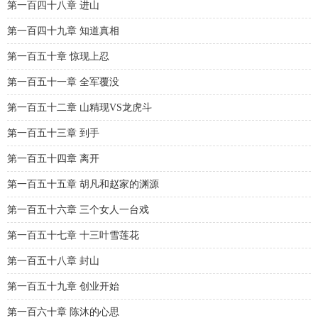
第一百四十八章 进山
第一百四十九章 知道真相
第一百五十章 惊现上忍
第一百五十一章 全军覆没
第一百五十二章 山精现VS龙虎斗
第一百五十三章 到手
第一百五十四章 离开
第一百五十五章 胡凡和赵家的渊源
第一百五十六章 三个女人一台戏
第一百五十七章 十三叶雪莲花
第一百五十八章 封山
第一百五十九章 创业开始
第一百六十章 陈沐的心思