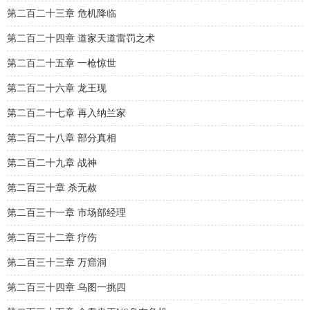
第二百二十三章 危机降临
第二百二十四章 道家天道雷罚之术
第二百二十五章 一枪惊世
第二百二十六章 龙王现
第二百二十七章 再入纳兰家
第二百二十八章 部分真相
第二百二十九章 战神
第二百三十章 杀无赦
第二百三十一章 市场部经理
第二百三十二章 疗伤
第二百三十三章 万窟洞
第二百三十四章 乌图一挑四