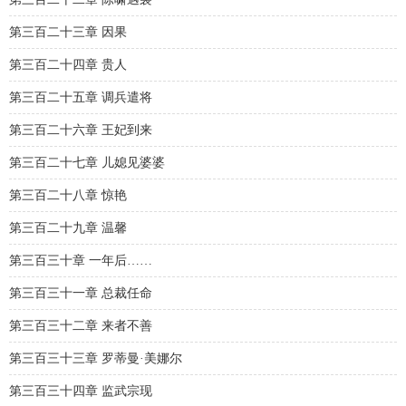
第三百二十三章 因果
第三百二十四章 贵人
第三百二十五章 调兵遣将
第三百二十六章 王妃到来
第三百二十七章 儿媳见婆婆
第三百二十八章 惊艳
第三百二十九章 温馨
第三百三十章 一年后……
第三百三十一章 总裁任命
第三百三十二章 来者不善
第三百三十三章 罗蒂曼·美娜尔
第三百三十四章 监武宗现