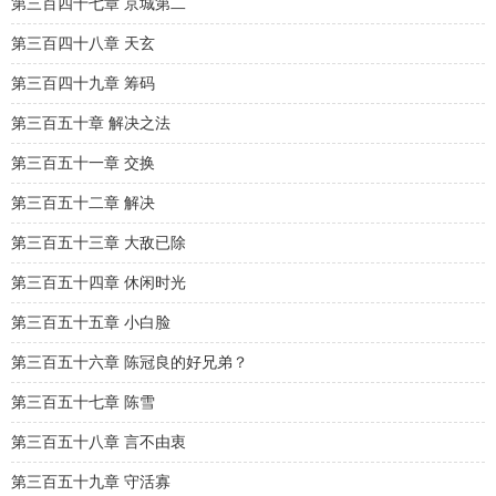
第三百四十七章 京城第二
第三百四十八章 天玄
第三百四十九章 筹码
第三百五十章 解决之法
第三百五十一章 交换
第三百五十二章 解决
第三百五十三章 大敌已除
第三百五十四章 休闲时光
第三百五十五章 小白脸
第三百五十六章 陈冠良的好兄弟？
第三百五十七章 陈雪
第三百五十八章 言不由衷
第三百五十九章 守活寡