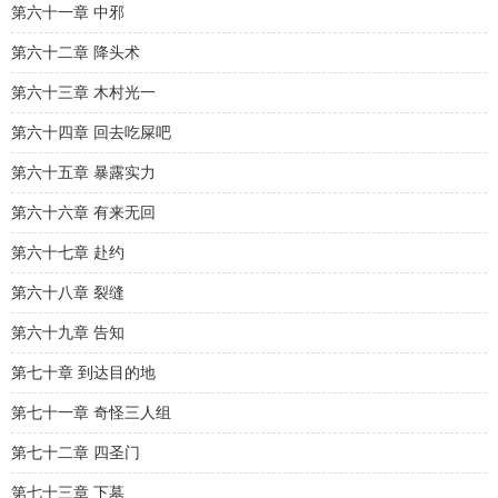
第六十一章 中邪
第六十二章 降头术
第六十三章 木村光一
第六十四章 回去吃屎吧
第六十五章 暴露实力
第六十六章 有来无回
第六十七章 赴约
第六十八章 裂缝
第六十九章 告知
第七十章 到达目的地
第七十一章 奇怪三人组
第七十二章 四圣门
第七十三章 下墓