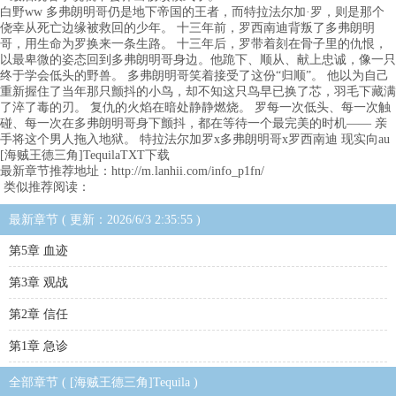
白野ww 多弗朗明哥仍是地下帝国的王者，而特拉法尔加·罗，则是那个
侥幸从死亡边缘被救回的少年。 十三年前，罗西南迪背叛了多弗朗明
哥，用生命为罗换来一条生路。 十三年后，罗带着刻在骨子里的仇恨，
以最卑微的姿态回到多弗朗明哥身边。他跪下、顺从、献上忠诚，像一只
终于学会低头的野兽。 多弗朗明哥笑着接受了这份“归顺”。 他以为自己
重新握住了当年那只颤抖的小鸟，却不知这只鸟早已换了芯，羽毛下藏满
了淬了毒的刃。 复仇的火焰在暗处静静燃烧。 罗每一次低头、每一次触
碰、每一次在多弗朗明哥身下颤抖，都在等待一个最完美的时机—— 亲
手将这个男人拖入地狱。 特拉法尔加罗x多弗朗明哥x罗西南迪 现实向au
[海贼王德三角]TequilaTXT下载
最新章节推荐地址：http://m.lanhii.com/info_p1fn/
类似推荐阅读：
最新章节 ( 更新：2026/6/3 2:35:55 )
第5章 血迹
第3章 观战
第2章 信任
第1章 急诊
全部章节 ( [海贼王德三角]Tequila )