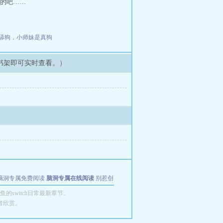
的吧……
舔狗，小师妹是真狗
书架即可实时查看。）
脑洞专属免费阅读
脑洞专属在线阅读
别惹创
switch日常最新章节。
者欣赏。