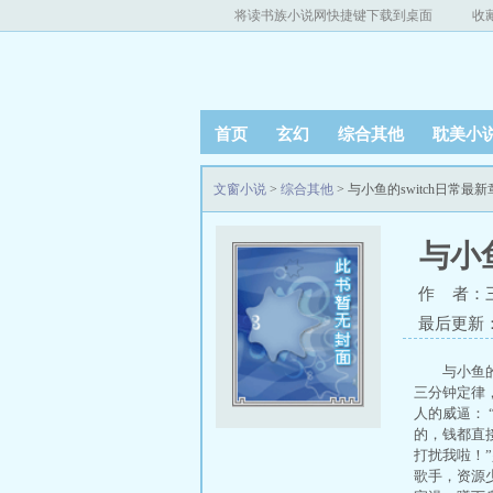
将读书族小说网快捷键下载到桌面
收
首页
玄幻
综合其他
耽美小
文窗小说
>
综合其他
> 与小鱼的switch日常最
与小鱼
作 者：
最后更新：20
与小鱼的
三分钟定律
人的威逼：
的，钱都直
打扰我啦！
歌手，资源