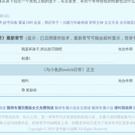
身从床下拉出一个黑色上锁的盒子，耳尖发烫，有些个奇奇怪怪的性癖也没什么
5:12）
男
妙手回春
重返1989
反派：禁区帝子！沉睡万年破神源
穿呀主神
太古天圣
全宗都是
日常》最新章节
（提示：已启用缓存技术，最新章节可能会延时显示，登录
我是坏孩子,所以惩罚我吧
光合作用
初遇1
《与小鱼的switch日常》正文
相约
光合作用
乖 奖励你
阅读
脑洞专属完整版全文免费阅读
脑洞专属小说全文阅读
脑洞专属小说
请叫我老师
世者
穿书第一天就结婚小说全文阅读
常》情节跌宕起伏、扣人心弦，是一本情节与文笔俱佳的其他小说，文窗小说转载收集与小鱼的
有小说为转载作品，所有章节均由网友上传，转载至本站只是为了宣传本书让更多读
Copyright © 2019 读书族小说网 All Rights Reserved.