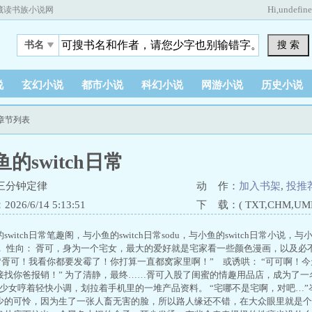
Hi,
undefin
藏读书族小说网
搜 索
书名
说
玄幻小说
都市小说
科幻小说
网游小说
历史小说
新章节列表
的switch日常
三分钟定律
动 作：
加入书架
,
投推
26/6/14 5:13:51
下 载：( TXT,CHM,UMD,
switch日常笔趣阁，与小鱼的switch日常sodu，与小鱼的switch日常小说，与小
， 性向： 胥可，身为一个宅女，最大的爱好就是宅家看一些颜色漫画，以及必
 “胥可！我看你都要发霉了！你打算一直都窝家里啊！” 或诱哄： “可可啊！
接找你爸报销！” 为了清静，最终……胥可入股了闺蜜的情趣用品店，成为了一
”少女哼着轻快小调，划拉着手机里的一堆产品资料。 “宅哪不是宅啊，对吧…”
少的可怜，因为生了一张人畜无害的脸，所以路人缘还不错，在大众眼里就是个