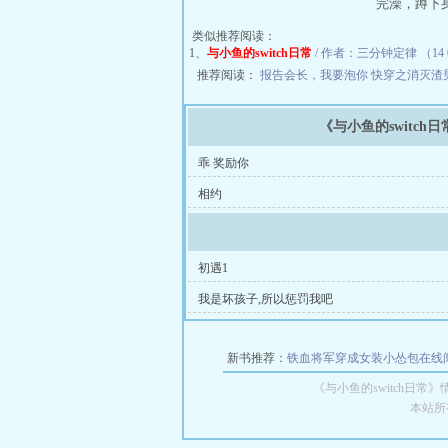
完澡，蹲下
类似推荐阅读：
1、
与小鱼的switch日常
/ 作者：三分钟定律 （14 0
推荐阅读：
报告会长，我要泡你
快穿之消灭渣
《与小鱼的switch
乖 奖励你
相约
初遇1
我是坏孩子,所以惩罚我吧
新书推荐：
铁血将军穿成女装小怂包在线
《与小鱼的switch日
本站所