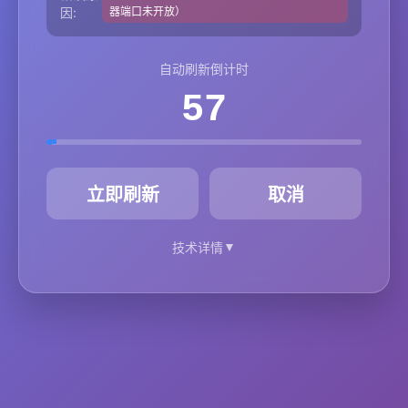
因:
器端口未开放）
自动刷新倒计时
57
秒
立即刷新
取消
▼
技术详情