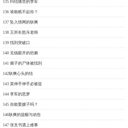
135 纠结痛苦的李军
136 谁敢瞧不起你？
137 坠入情网的耿爽
138 王所长怒斥老韩
139 找到突破口
140 见钱眼开的疤瘌
141 瘸子的尸体被找到
142耿爽心头的结
143 莫伸手伸手必被捉
144 李军的恶梦
145 你敢娶嫂子吗？
146耿爽的提醒与劝告
147 张支书遇上难事