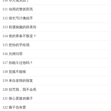
110 华天成失踪了
111 动用武警抓郭亮
112 假乞丐计擒凶手
113 初遇疯癫的薛美玲
114 谁的青春不叛逆？
115 把你的手给我
116 兴师问罪
117 你能斗过他吗？
118 贫贱不能移
119 来自老韩的报复
120 别咒我，我不会死
121 推心置腹劝瘸子
122 瘸子也有爱