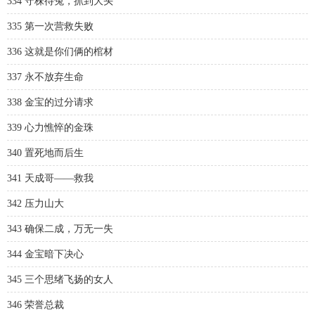
334 守株待兔，抓到大头
335 第一次营救失败
336 这就是你们俩的棺材
337 永不放弃生命
338 金宝的过分请求
339 心力憔悴的金珠
340 置死地而后生
341 天成哥——救我
342 压力山大
343 确保二成，万无一失
344 金宝暗下决心
345 三个思绪飞扬的女人
346 荣誉总裁