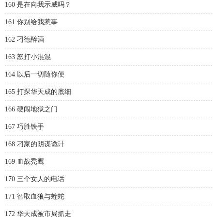
160 是在向我示威吗？
161 你别给我惹事
162 刁德醉酒
163 怒打小混混
164 以后一切随你便
165 打探华天成的底细
166 硬闯地狱之门
167 巧胜铁手
168 刁家的阴谋诡计
169 血战秃鹰
170 三个女人的电话
171 智取血狼与蝰蛇
172 华天成被市局抓走