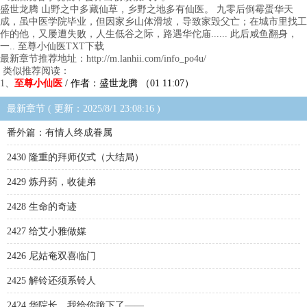
盛世龙腾 山野之中多藏仙草，乡野之地多有仙医。 九零后倒霉蛋华天
成，虽中医学院毕业，但因家乡山体滑坡，导致家毁父亡；在城市里找工
作的他，又屡遭失败，人生低谷之际，路遇华佗庙...... 此后咸鱼翻身，
一.. 至尊小仙医TXT下载
最新章节推荐地址：http://m.lanhii.com/info_po4u/
类似推荐阅读：
1、
至尊小仙医
/ 作者：盛世龙腾 （01 11:07）
最新章节 ( 更新：2025/8/1 23:08:16 )
番外篇：有情人终成眷属
2430 隆重的拜师仪式（大结局）
2429 炼丹药，收徒弟
2428 生命的奇迹
2427 给艾小雅做媒
2426 尼姑奄双喜临门
2425 解铃还须系铃人
2424 华院长，我给你跪下了——