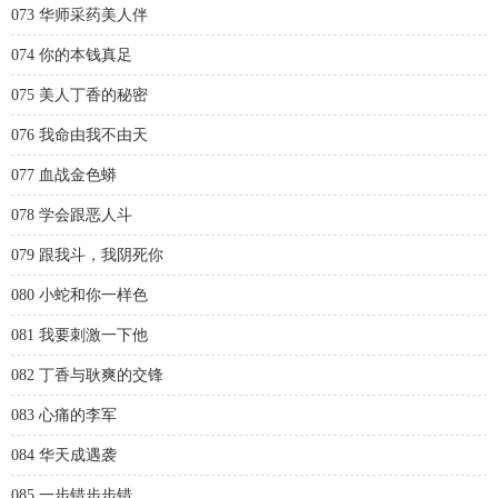
073 华师采药美人伴
074 你的本钱真足
075 美人丁香的秘密
076 我命由我不由天
077 血战金色蟒
078 学会跟恶人斗
079 跟我斗，我阴死你
080 小蛇和你一样色
081 我要刺激一下他
082 丁香与耿爽的交锋
083 心痛的李军
084 华天成遇袭
085 一步错步步错