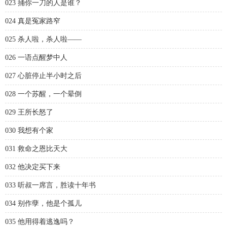
023 捅你一刀的人是谁？
024 真是冤家路窄
025 杀人啦，杀人啦——
026 一语点醒梦中人
027 心脏停止半小时之后
028 一个苏醒，一个晕倒
029 王所长怒了
030 我想有个家
031 救命之恩比天大
032 他决定买下来
033 听叔一席言，胜读十年书
034 别作孽，他是个孤儿
035 他用得着逃逸吗？