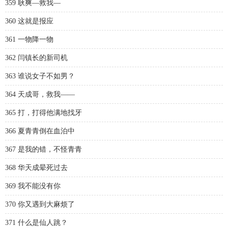
359 耿爽—救我—
360 这就是报应
361 一物降一物
362 闫镇长的新司机
363 谁说女子不如男？
364 天成哥，救我——
365 打，打得他满地找牙
366 夏青青倒在血泊中
367 是我的错，不怪青青
368 华天成晕死过去
369 我不能没有你
370 你又遇到大麻烦了
371 什么是仙人跳？