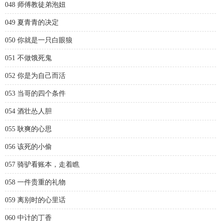
048 师傅教徒弟泡妞
049 夏青青的决定
050 你就是一只白眼狼
051 不做饿死鬼
052 你是为自己而活
053 当哥的四个条件
054 酒壮怂人胆
055 耿爽的心思
056 该死的小偷
057 骑驴看账本，走着瞧
058 一件贵重的礼物
059 离别时的心里话
060 中计的丁香