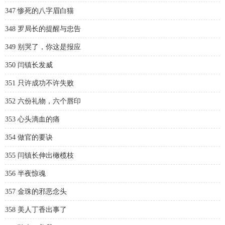
347 惨死的八字眉白猫
348 罗局长的提醒与忠告
349 别哭了，你这是报应
350 闫镇长发威
351 只许成功不许失败
352 六份礼物，六个唇印
353 心头滴血的痛
354 做官的要诀
355 闫镇长伸出橄榄枝
356 半夜惊魂
357 金珠的邪恶念头
358 美人丁香出事了