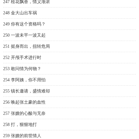
247 桂花飘香，情义渐浓
248 金大山出车祸
249 你有这个资格吗？
250 一波未平一波又起
251 挺身而出，扭转危局
252 开颅手术进行时
253 敢问情为何物？
254 李阿姨，你不用怕
255 镇长邀请，盛情难却
256 唤起张土豪的血性
257 张嫂的心酸与无奈
258 打，狠狠地打
259 张嫂的前世情人