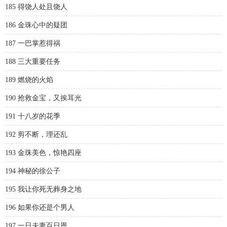
185 得饶人处且饶人
186 金珠心中的疑团
187 一巴掌惹得祸
188 三大重要任务
189 燃烧的火焰
190 抢救金宝，又挨耳光
191 十八岁的花季
192 剪不断，理还乱
193 金珠美色，惊艳四座
194 神秘的徐公子
195 我让你死无葬身之地
196 如果你还是个男人
197 一日夫妻百日恩