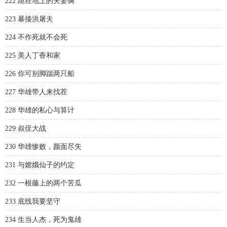
222 跪在地上的夫妻俩
223 暴揍洪屠夫
224 不作死就不会死
225 美人丁香和家
226 你可别脚踹两只船
227 华雄带人来找茬
228 华雄的私心与算计
229 叔侄大战
230 华雄惨败，颜面尽失
231 与嫦娥仙子的约定
232 一根藤上的两个苦瓜
233 底线我要坚守
234 生当人杰，死为鬼雄