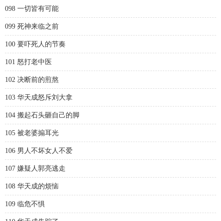
098 一切皆有可能
099 死神来临之前
100 要吓死人的节奏
101 怒打老中医
102 决断前的煎熬
103 华天成怒斥刘大拿
104 搬起石头砸自己的脚
105 被老婆搧耳光
106 男人不坏女人不爱
107 嫌疑人郭亮逃走
108 华天成的烦恼
109 临危不惧