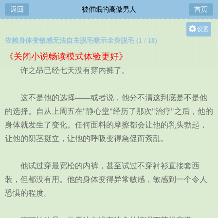
返回
被催眠的高傲男人
首页
设置
依赖身体变敏感无法自主脱毛暗示全身脱毛 (1 / 18)
关灯
《关闭小说畅读模式体验更好》
大
许之昂已经七天没有穿内裤了。
中
小
这不是他的选择——或者说，他分不清这到底是不是他
的选择。自从上周五在"静心堂"经历了那次"治疗"之后，他的
身体就发生了变化。任何面料的摩擦都会让他的乳头勃起，
让他的阴茎挺立，让他的呼吸变得急促而紊乱。
他试过穿最宽松的内裤，甚至试过不穿衬衫直接套西
装，但都没有用。他的身体变得异常敏感，敏感到一个令人
恐惧的程度。