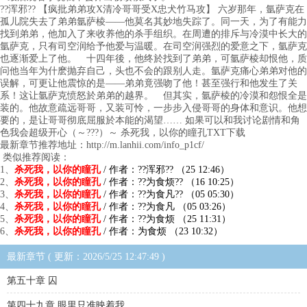
??浑邪?? 【疯批弟弟攻X清冷哥哥受X忠犬竹马攻】 六岁那年，氩萨克在
孤儿院失去了弟弟氩萨棱——他莫名其妙地失踪了。同一天，为了有能力
找到弟弟，他加入了来收养他的杀手组织。在周遭的排斥与冷漠中长大的
氩萨克，只有司空润给予他爱与温暖。在司空润强烈的爱意之下，氩萨克
也逐渐爱上了他。 十四年後，他终於找到了弟弟，可氩萨棱却恨他，质
问他当年为什麽抛弃自己，头也不会的跟别人走。氩萨克痛心弟弟对他的
误解，可更让他震惊的是——弟弟竟强吻了他！甚至强行和他发生了关
系！这让氩萨克愤怒於弟弟的越界。 但其实，氩萨棱的冷漠和怨恨全是
装的。他故意疏远哥哥，又装可怜，一步步入侵哥哥的身体和意识。他想
要的，是让哥哥彻底屈服於本能的渴望…… 如果可以和我讨论剧情和角
色我会超级开心（～???）～ 杀死我，以你的瞳孔TXT下载
最新章节推荐地址：http://m.lanhii.com/info_p1cf/
类似推荐阅读：
1、
杀死我，以你的瞳孔
/ 作者：??浑邪?? （25 12:46）
2、
杀死我，以你的瞳孔
/ 作者：??为食烦?? （16 10:25）
3、
杀死我，以你的瞳孔
/ 作者：??为食凡?? （05 05:30）
4、
杀死我，以你的瞳孔
/ 作者：??为食凡 （05 03:26）
5、
杀死我，以你的瞳孔
/ 作者：??为食烦 （25 11:31）
6、
杀死我，以你的瞳孔
/ 作者：为食烦 （23 10:32）
最新章节 ( 更新：2026/5/25 12:47:49 )
第五十章 囚
第四十九章 眼里只准映着我