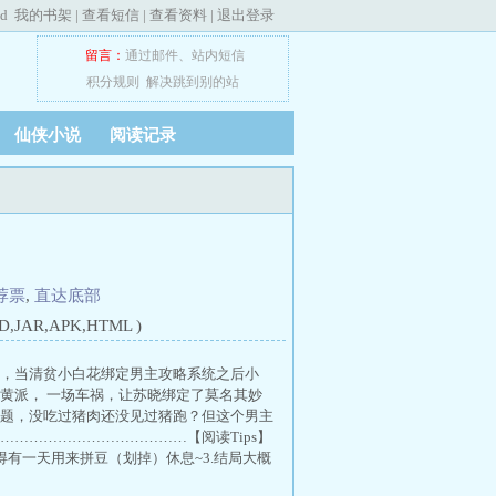
ed
我的书架
|
查看短信
|
查看资料
|
退出登录
留言：
通过邮件
、
站内短信
积分规则
解决跳到别的站
仙侠小说
阅读记录
荐票
,
直达底部
JAR,APK,HTML )
u，当清贫小白花绑定男主攻略系统之后小
黄派， 一场车祸，让苏晓绑定了莫名其妙
题，没吃过猪肉还没见过猪跑？但这个男主
………………………………【阅读Tips】
得有一天用来拼豆（划掉）休息~3.结局大概