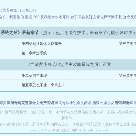
红烧蛋黄派 （08 02:54）
会长，我要泡你
重返1989
从我是余欢水开始
妙手回春
[综] 文豪世界环游手札
这个反
略系统之后》最新章节
（提示：已启用缓存技术，最新章节可能会延时显
第四章别让她这么快离开
第三章男
第一章绑定系统
《当清贫小白花绑定男主攻略系统之后》正文
第二章男主出现
第三章男
第五章怎么不止一个男主？
阅读
脑洞专属完整版全文免费阅读
脑洞专属小说全文阅读
脑洞专属小说
请叫我老师
世者
穿书第一天就结婚小说全文阅读
后》情节跌宕起伏、扣人心弦，是一本情节与文笔俱佳的其他小说，文窗小说转载收集
新章节。
有小说为转载作品，所有章节均由网友上传，转载至本站只是为了宣传本书让更多读
Copyright © 2019 读书族小说网 All Rights Reserved.