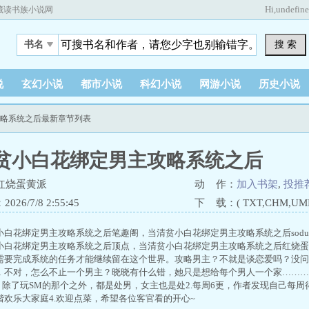
Hi,
undefin
藏读书族小说网
搜 索
书名
说
玄幻小说
都市小说
科幻小说
网游小说
历史小说
攻略系统之后最新章节列表
贫小白花绑定男主攻略系统之后
红烧蛋黄派
动 作：
加入书架
,
投推
26/7/8 2:55:45
下 载：( TXT,CHM,UMD,
小白花绑定男主攻略系统之后笔趣阁，当清贫小白花绑定男主攻略系统之后sod
小白花绑定男主攻略系统之后顶点，当清贫小白花绑定男主攻略系统之后红烧蛋
需要完成系统的任务才能继续留在这个世界。攻略男主？不就是谈恋爱吗？没问
，不对，怎么不止一个男主？晓晓有什么错，她只是想给每个男人一个家…………
，除了玩SM的那个之外，都是处男，女主也是处2.每周6更，作者发现自己每周
谐欢乐大家庭4.欢迎点菜，希望各位客官看的开心~