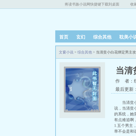
将读书族小说网快捷键下载到桌面
收
首页
玄幻
综合其他
耽美小
文窗小说
>
综合其他
> 当清贫小白花绑定男主
当清
作 者：
最后更新：20
当清贫
说，当清贫
的系统，她
有点难追啊
1.五个男主
率不会是和