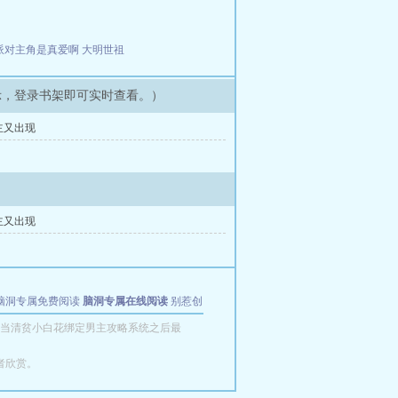
派对主角是真爱啊
大明世祖
示，登录书架即可实时查看。）
主又出现
主又出现
脑洞专属免费阅读
脑洞专属在线阅读
别惹创
当清贫小白花绑定男主攻略系统之后最
者欣赏。