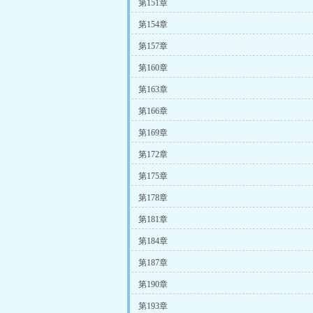
第151章
第154章
第157章
第160章
第163章
第166章
第169章
第172章
第175章
第178章
第181章
第184章
第187章
第190章
第193章