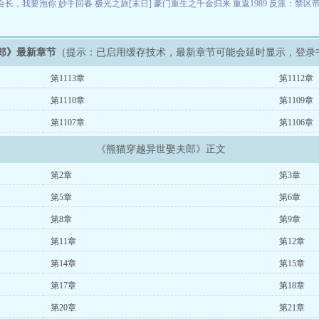
会长，我要泡你
妙手回春
极光之旅[末日]
豪门重生之千金归来
重返1989
反派：禁区
郎》最新章节
（提示：已启用缓存技术，最新章节可能会延时显示，登录
第1113章
第1112章
第1110章
第1109章
第1107章
第1106章
《熊猫穿越异世娶夫郎》正文
第2章
第3章
第5章
第6章
第8章
第9章
第11章
第12章
第14章
第15章
第17章
第18章
第20章
第21章