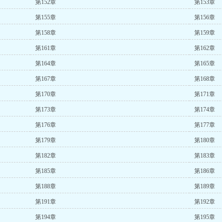
第152章
第153章
第155章
第156章
第158章
第159章
第161章
第162章
第164章
第165章
第167章
第168章
第170章
第171章
第173章
第174章
第176章
第177章
第179章
第180章
第182章
第183章
第185章
第186章
第188章
第189章
第191章
第192章
第194章
第195章