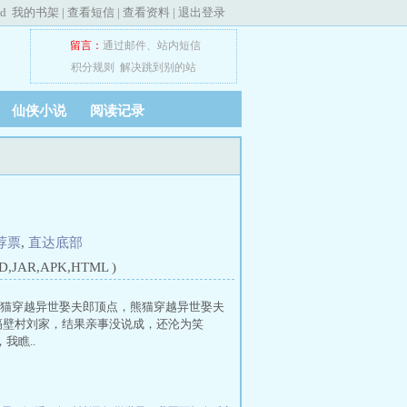
ed
我的书架
|
查看短信
|
查看资料
|
退出登录
留言：
通过邮件
、
站内短信
积分规则
解决跳到别的站
仙侠小说
阅读记录
荐票
,
直达底部
JAR,APK,HTML )
熊猫穿越异世娶夫郎顶点，熊猫穿越异世娶夫
隔壁村刘家，结果亲事没说成，还沦为笑
我瞧..