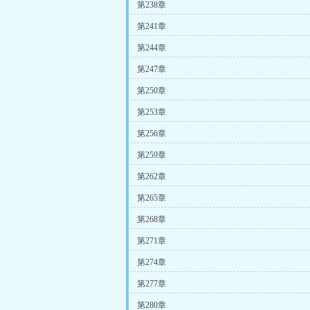
第238章
第241章
第244章
第247章
第250章
第253章
第256章
第259章
第262章
第265章
第268章
第271章
第274章
第277章
第280章