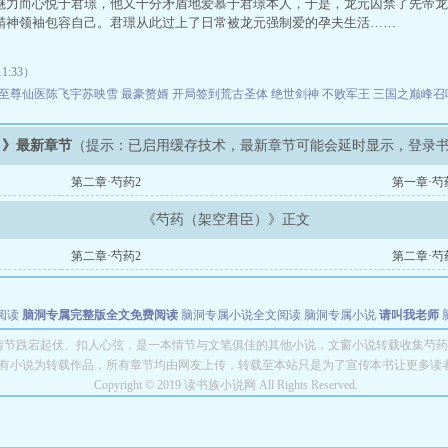
魅力而心悦于君璟，他又十分矛盾地爱慕于君璟本人，于是，龙元囚禁了先帝龙
精神领袖包容自己。君璟从此过上了日常被龙元强制爱的孕夫生活……
1:33）
至尊仙医陈飞宇苏映雪
最豪赘婿
开局签到荒古圣体
绝世剑神
不败军王
三国之巅峰召
）》最新章节
（提示：已启用缓存技术，最新章节可能会延时显示，登录
第二章·芍药2
第一章·芍
《芍药（架空君臣）》正文
第二章·芍药2
第二章·芍
阅读
脑洞专属完整版全文免费阅读
脑洞专属小说全文阅读
脑洞专属小说
请叫我老师
世者
穿书第一天就结婚小说全文阅读
情节跌宕起伏、扣人心弦，是一本情节与文笔俱佳的其他小说，文窗小说转载收集芍药
有小说为转载作品，所有章节均由网友上传，转载至本站只是为了宣传本书让更多读
Copyright © 2019 读书族小说网 All Rights Reserved.