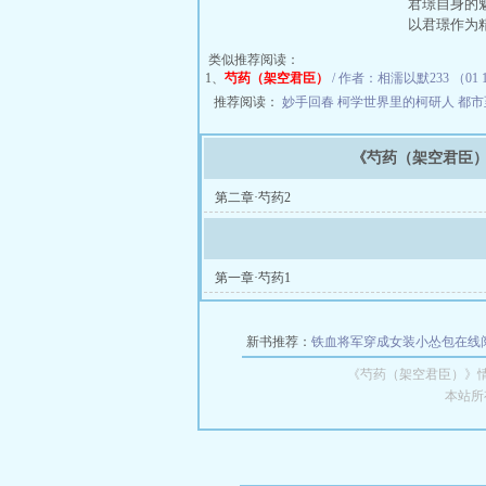
君璟自身的
以君璟作为
类似推荐阅读：
1、
芍药（架空君臣）
/ 作者：相濡以默233 （01 1
推荐阅读：
妙手回春
柯学世界里的柯研人
都市
《芍药（架空君臣
第二章·芍药2
第一章·芍药1
新书推荐：
铁血将军穿成女装小怂包在线
《芍药（架空君臣）》
本站所