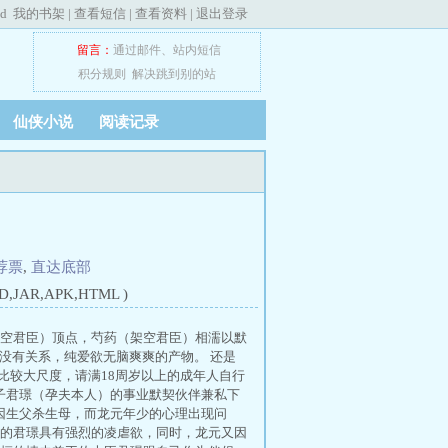
ed
我的书架
|
查看短信
|
查看资料
|
退出登录
留言：
通过邮件
、
站内短信
积分规则
解决跳到别的站
仙侠小说
阅读记录
荐票
,
直达底部
JAR,APK,HTML )
架空君臣）顶点，芍药（架空君臣）相濡以默
文没有关系，纯爱欲无脑爽爽的产物。 还是
比较大尺度，请满18周岁以上的成年人自行
子君璟（孕夫本人）的事业默契伙伴兼私下
因生父杀生母，而龙元年少的心理出现问
的君璟具有强烈的凌虐欲，同时，龙元又因