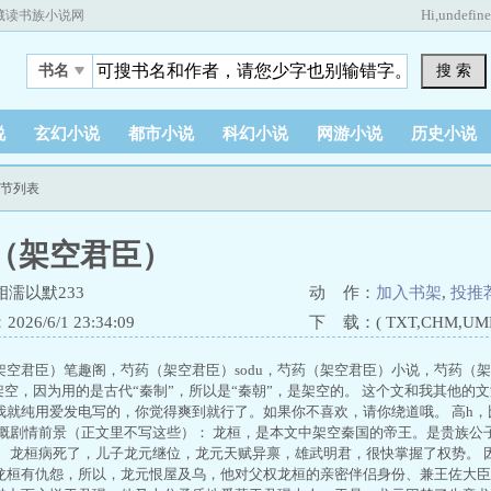
Hi,
undefin
藏读书族小说网
搜 索
书名
说
玄幻小说
都市小说
科幻小说
网游小说
历史小说
章节列表
（架空君臣）
濡以默233
动 作：
加入书架
,
投推
26/6/1 23:34:09
下 载：( TXT,CHM,UMD,
架空君臣）笔趣阁，芍药（架空君臣）sodu，芍药（架空君臣）小说，芍药（
文架空，因为用的是古代“秦制”，所以是“秦朝”，是架空的。 这个文和我其他的
我就纯用爱发电写的，你觉得爽到就行了。如果你不喜欢，请你绕道哦。 高h，
大概剧情前景（正文里不写这些）： 龙桓，是本文中架空秦国的帝王。是贵族公
。 龙桓病死了，儿子龙元继位，龙元天赋异禀，雄武明君，很快掌握了权势。 
龙桓有仇怨，所以，龙元恨屋及乌，他对父权龙桓的亲密伴侣身份、兼王佐大臣