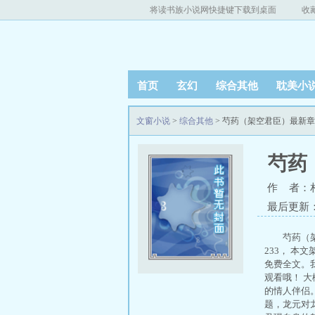
将读书族小说网快捷键下载到桌面
收
首页
玄幻
综合其他
耽美小
文窗小说
>
综合其他
> 芍药（架空君臣）最新
芍药
作 者：相
最后更新：20
芍药（
233， 本
免费全文。
观看哦！ 
的情人伴侣
题，龙元对