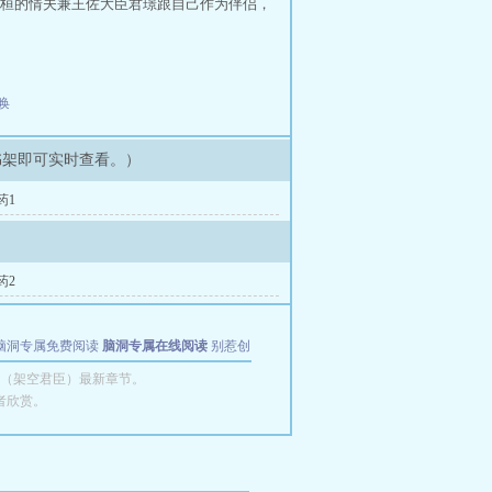
桓的情夫兼王佐大臣君璟跟自己作为伴侣，
唤
书架即可实时查看。）
药1
药2
脑洞专属免费阅读
脑洞专属在线阅读
别惹创
（架空君臣）最新章节。
者欣赏。